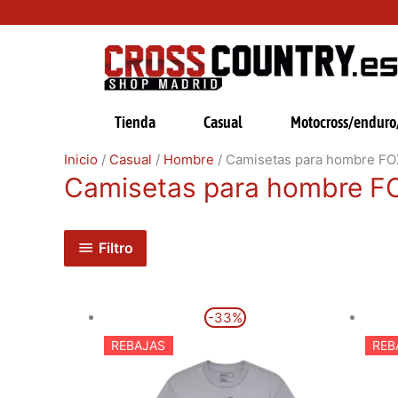
Ir
al
contenido
Tienda
Casual
Motocross/enduro/
Inicio
/
Casual
/
Hombre
/ Camisetas para hombre F
Camisetas para hombre F
Filtro
El
El
Este
-33%
precio
precio
producto
original
actual
REBAJAS
REB
era:
es:
tiene
29,99€.
19,99€.
múltiples