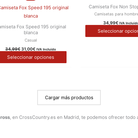
producto
original
actual
Camiseta Fox Non Sto
página
era:
es:
tiene
Camisetas para hombr
34,99€.
31,00€.
de
múltiples
34,99
€
producto
IVA Incluid
miseta Fox Speed 195 original
variantes.
Seleccionar opcio
blanca
Las
Casual
opciones
34,99
€
31,00
€
IVA Incluido
se
Seleccionar opciones
pueden
elegir
en
la
página
Cargar más productos
de
producto
ross
, en CrossCountry.es en Madrid, te podemos ofrecer todo 