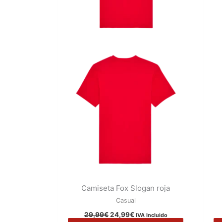
elegir
en
la
página
de
producto
Camiseta Fox Slogan roja
Casual
29,99
€
24,99
€
IVA Incluido