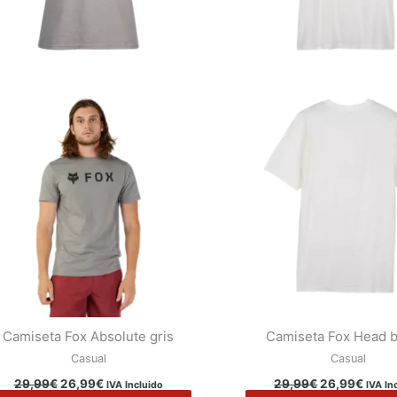
elegir
en
la
página
de
producto
Camiseta Fox Absolute gris
Camiseta Fox Head b
Casual
Casual
29,99
€
26,99
€
29,99
€
26,99
€
IVA Incluido
IVA In