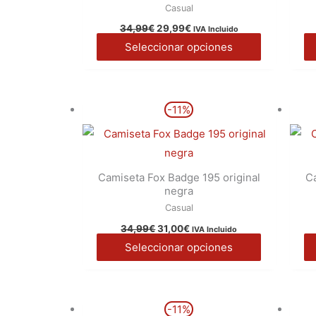
Casual
producto
34,99
€
29,99
€
IVA Incluido
Seleccionar opciones
El
El
Este
-11%
precio
precio
producto
original
actual
era:
es:
tiene
34,99€.
31,00€.
múltiples
Camiseta Fox Badge 195 original
Ca
variantes.
negra
Las
Casual
opciones
34,99
€
31,00
€
IVA Incluido
se
Seleccionar opciones
pueden
elegir
en
El
El
Este
-11%
precio
precio
la