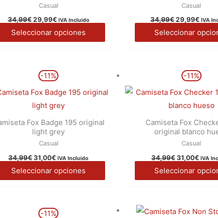
Casual
Casual
producto
34,99
€
29,99
€
34,99
€
29,99
€
IVA Incluido
IVA In
Seleccionar opciones
Seleccionar opcio
El
El
El
El
Este
-11%
-11%
precio
precio
precio
preci
producto
original
actual
original
actua
era:
es:
era:
es:
tiene
34,99€.
31,00€.
34,99€.
31,00
múltiples
miseta Fox Badge 195 original
Camiseta Fox Check
variantes.
light grey
original blanco hu
Las
Casual
Casual
opciones
34,99
€
31,00
€
34,99
€
31,00
€
IVA Incluido
IVA In
se
Seleccionar opciones
Seleccionar opcio
pueden
elegir
en
El
El
Este
-11%
precio
precio
la