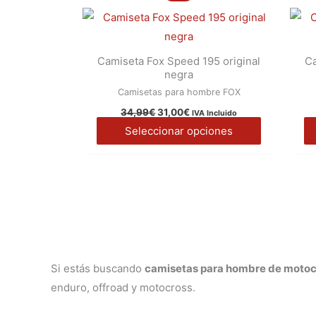
producto
original
actual
página
era:
es:
tiene
34,99€.
31,00€.
de
múltiples
producto
Camiseta Fox Speed 195 original
Ca
variantes.
negra
Las
Camisetas para hombre FOX
opciones
34,99
€
31,00
€
IVA Incluido
se
Seleccionar opciones
pueden
elegir
en
la
página
de
producto
Si estás buscando
camisetas para hombre de motoc
enduro, offroad y motocross.