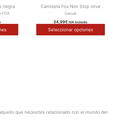
producto
producto
p negra
Camiseta Fox Non Stop olive
página
página
tiene
tiene
e FOX
Casual
de
de
múltiples
múltiples
34,99
€
producto
producto
o
IVA Incluido
variantes.
variantes.
nes
Seleccionar opciones
Las
Las
opciones
opciones
se
se
pueden
pueden
elegir
elegir
en
en
la
la
página
página
de
de
producto
producto
aquello que necesites relacionado con el mundo del