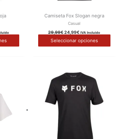
oja
Camiseta Fox Slogan negra
Casual
29,99
€
24,99
€
cluido
IVA Incluido
nes
Seleccionar opciones
Este
Este
o
producto
producto
l
tiene
tiene
€.
múltiples
múltiples
variantes.
variantes.
Las
Las
opciones
opciones
se
se
pueden
pueden