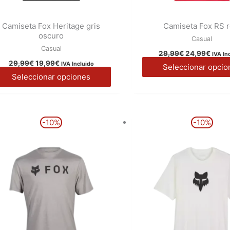
Camiseta Fox Heritage gris
Camiseta Fox RS r
oscuro
Casual
Casual
29,99
€
24,99
€
IVA In
29,99
€
19,99
€
IVA Incluido
Seleccionar opcio
Seleccionar opciones
El
El
El
El
Este
-10%
-10%
precio
precio
precio
preci
producto
original
actual
original
actua
era:
es:
era:
es:
tiene
29,99€.
26,99€.
29,99€.
26,99
múltiples
variantes.
Las
opciones
se
pueden