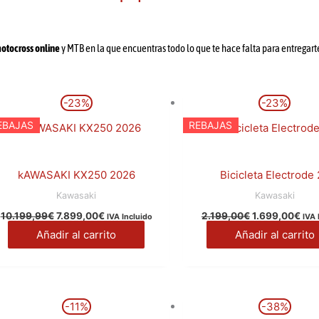
otocross online
y MTB en la que encuentras todo lo que te hace falta para entregarte
El
El
El
El
-23%
-23%
precio
precio
precio
pre
original
actual
original
act
EBAJAS
REBAJAS
era:
es:
era:
es:
10.199,99€.
7.899,00€.
2.199,00€.
1.6
kAWASAKI KX250 2026
Bicicleta Electrode
Kawasaki
Kawasaki
10.199,99
€
7.899,00
€
2.199,00
€
1.699,00
€
IVA Incluido
IVA 
Añadir al carrito
Añadir al carrito
El
El
El
El
Este
E
-11%
-38%
precio
precio
precio
precio