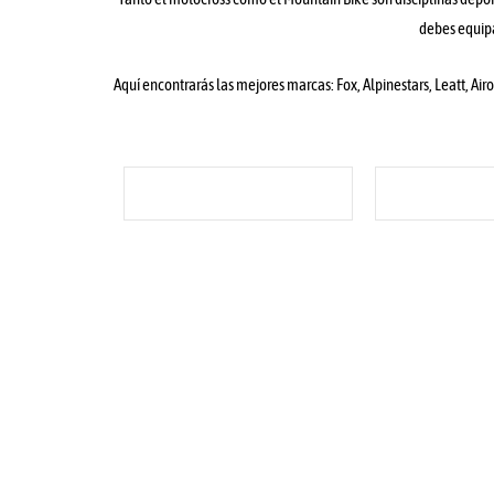
debes equipa
Aquí encontrarás las mejores marcas: Fox, Alpinestars, Leatt, Air