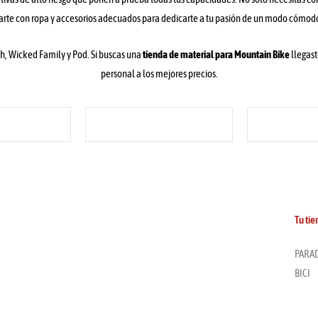
rte con ropa y accesorios adecuados para dedicarte a tu pasión de un modo cómodo
oh, Wicked Family y Pod. Si buscas una
tienda de material para Mountain Bike
llegast
personal a los mejores precios.
Tu ti
PARAD
BICI