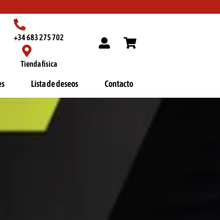
+34 683 275 702
Tienda física
es
Lista de deseos
Contacto