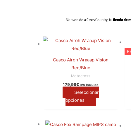
Bienvenido a Cross Country, tu
tienda de m
Este
producto
R
tiene
Casco Airoh Wraaap Vision
múltiples
Red/Blue
variantes.
Motocross
Las
179,99
€
IVA Incluido
opciones
Seleccionar
se
opciones
pueden
elegir
en
Este
la