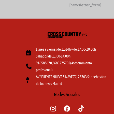
[newsletter_form]
Lunes a viernes de 11-14h y de 17.00-20:00h
Sábados de 11:00-14:00h
916588670 / 683275702(Asesoramiento
profesional)
AV/ FUENTE NUEVA 5 NAVE 7C, 28703 San sebastian
de los reyes Madrid
Redes Sociales
I
F
T
n
a
i