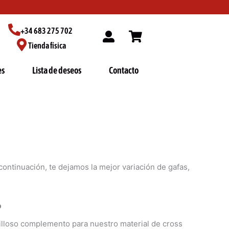
+34 683 275 702
Tienda física
es
Lista de deseos
Contacto
continuación, te dejamos la mejor variación de gafas,
?
avilloso complemento para nuestro material de cross