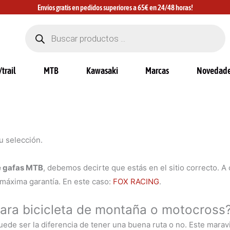
Envíos gratis en pedidos superiores a 65€ en 24/48 horas!
Búsqueda
de
productos
trail
MTB
Kawasaki
Marcas
Novedad
u selección.
de gafas MTB
, debemos decirte que estás en el sitio correcto. A 
 máxima garantía. En este caso:
FOX RACING
.
para bicicleta de montaña o motocross
 puede ser la diferencia de tener una buena ruta o no. Este mar