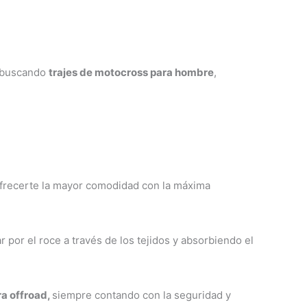
página
página
de
de
producto
producto
s buscando
trajes de motocross para hombre
,
 ofrecerte la mayor comodidad con la máxima
por el roce a través de los tejidos y absorbiendo el
ra offroad,
siempre contando con la seguridad y