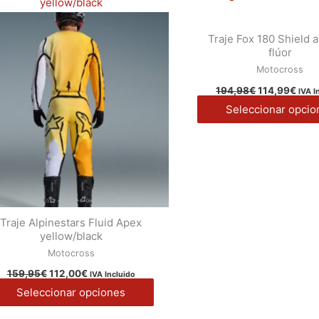
múltiples
variantes.
Traje Fox 180 Shield a
Las
flúor
opciones
Motocross
se
194,98
€
114,99
€
IVA I
pueden
Seleccionar opcio
elegir
en
la
página
de
Traje Alpinestars Fluid Apex
producto
yellow/black
Motocross
159,95
€
112,00
€
IVA Incluido
Seleccionar opciones