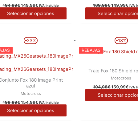
194,99
€
149,99
€
169,99
€
149,99
€
IVA Incluido
IVA I
pueden
Seleccionar opciones
Seleccionar opcio
elegir
en
la
El
El
El
El
Este
página
-23%
-18%
precio
precio
precio
prec
producto
original
actual
original
actu
de
AJAS
REBAJAS
era:
es:
era:
es:
tiene
producto
199,99€.
154,99€.
194,98€.
159,
múltiples
Traje Fox 180 Shield ro
variantes.
Motocross
Conjunto Fox 180 Image Print
Las
azul
194,98
€
159,99
€
opciones
IVA I
Motocross
Seleccionar opcio
se
199,99
€
154,99
€
IVA Incluido
pueden
Seleccionar opciones
elegir
en
la