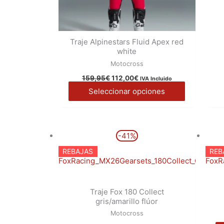
Traje Alpinestars Fluid Apex red
white
Motocross
159,95
€
112,00
€
IVA Incluido
Seleccionar opciones
El
El
Este
-41%
precio
precio
producto
original
actual
REBAJAS
REB
era:
es:
tiene
194,99€.
114,99€.
múltiples
variantes.
Traje Fox 180 Collect
Las
gris/amarillo flúor
opciones
Motocross