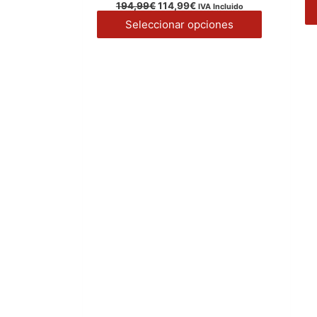
se
194,99
€
114,99
€
IVA Incluido
pueden
Seleccionar opciones
elegir
en
la
página
de
producto