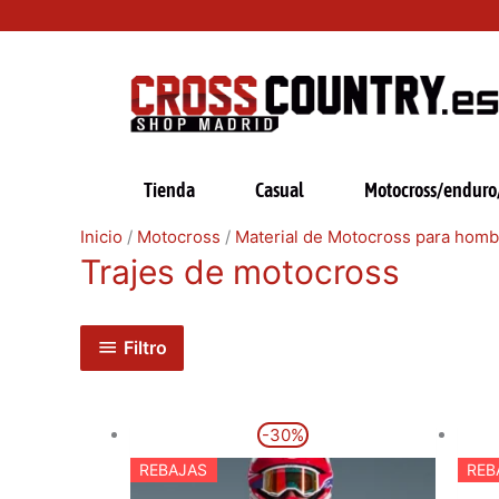
Ir
al
contenido
Tienda
Casual
Motocross/enduro/
Inicio
/
Motocross
/
Material de Motocross para homb
Trajes de motocross
Filtro
El
El
Este
-30%
precio
precio
producto
original
actual
REBAJAS
REB
era:
es:
tiene
159,95€.
112,00€.