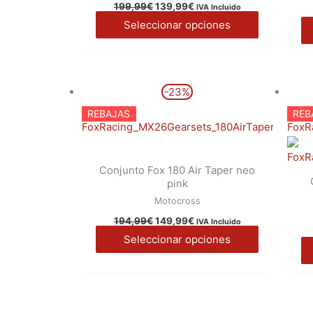
199,99
€
139,99
€
IVA Incluido
pueden
Seleccionar opciones
elegir
en
la
El
El
Este
página
-23%
precio
precio
producto
original
actual
de
REBAJAS
REB
era:
es:
tiene
producto
194,99€.
149,99€.
múltiples
variantes.
Conjunto Fox 180 Air Taper neo
Las
pink
opciones
Motocross
se
194,99
€
149,99
€
IVA Incluido
pueden
Seleccionar opciones
elegir
en
la