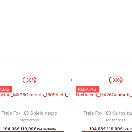
El
El
El
El
Este
-38%
-38%
precio
precio
precio
prec
producto
original
actual
original
actu
AJAS
REBAJAS
era:
es:
era:
es:
tiene
194,98€.
119,99€.
194,98€.
119,
múltiples
variantes.
Traje Fox 180 Shield negro
Traje Fox 180 Kairos (t
Las
Motocross
Motocross
opciones
194,98
€
119,99
€
194,98
€
119,99
€
IVA Incluido
IVA I