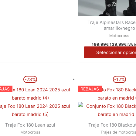
página
de
Traje Alpinestars Race
producto
amarillo/negro
Motocross
199,99
€
139,99
€
IVA I
Seleccionar opcio
El
El
El
El
Este
-23%
-12%
precio
precio
precio
prec
producto
original
actual
original
actu
AJAS
REBAJAS
era:
es:
era:
es:
tiene
194,99€.
149,99€.
169,99€.
149,
múltiples
variantes.
Las
Traje Fox 180 Lean azul
Traje Fox 180 Blackou
opciones
Motocross
Trajes de motocro
se