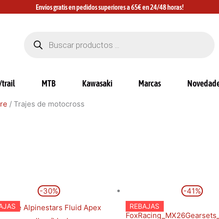
Envíos gratis en pedidos superiores a 65€ en 24/48 horas!
Búsqueda
de
productos
trail
MTB
Kawasaki
Marcas
Novedad
re
/ Trajes de motocross
El
El
El
El
Este
-30%
-41%
precio
precio
precio
prec
producto
original
actual
original
actu
AJAS
REBAJAS
era:
es:
era:
es:
tiene
159,95€.
112,00€.
194,98€.
114,