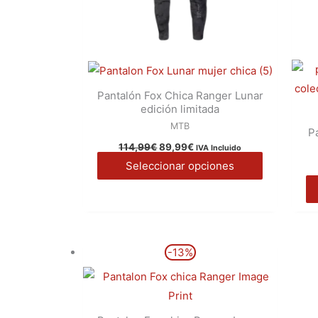
elegir
en
la
página
de
Pantalón Fox Chica Ranger Lunar
edición limitada
producto
MTB
P
114,99
€
89,99
€
IVA Incluido
Seleccionar opciones
El
El
Este
-13%
precio
precio
producto
original
actual
era:
es:
tiene
119,99€.
104,99€.
múltiples