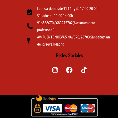
Lunes a viernes de 11-14h y de 17.00-20:00h
Sábados de 11:00-14:00h
916588670 / 683275702(Asesoramiento
profesional)
AV/ FUENTE NUEVA 5 NAVE 7C, 28703 San sebastian
de los reyes Madrid
Redes Sociales
I
F
T
n
a
i
s
c
k
t
e
t
a
b
o
g
o
k
r
o
a
k