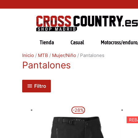
Ir
al
contenido
Tienda
Casual
Motocross/enduro/
Inicio
/
MTB
/
Mujer/Niño
/ Pantalones
Pantalones
Filtro
El
El
Este
-28%
precio
precio
producto
original
actual
REB
era:
es:
tiene
89,99€.
64,99€.
múltiples