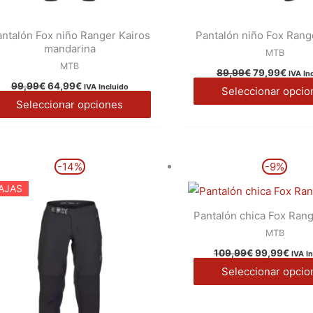
ntalón Fox niño Ranger Kairos
Pantalón niño Fox Rang
mandarina
MTB
MTB
89,99
€
79,99
€
IVA In
99,99
€
64,99
€
IVA Incluido
Seleccionar opcio
Seleccionar opciones
El
El
El
El
Este
-14%
-9%
precio
precio
precio
prec
producto
original
actual
original
actua
AJAS
era:
es:
era:
es:
tiene
109,99€.
94,99€.
109,99€.
99,9
Pantalón chica Fox Ran
múltiples
MTB
variantes.
109,99
€
99,99
€
Las
IVA I
Seleccionar opcio
opciones
se
pueden