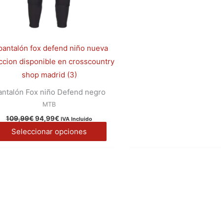
elegir
en
la
página
de
producto
antalón Fox niño Defend negro
MTB
109,99
€
94,99
€
IVA Incluido
Seleccionar opciones