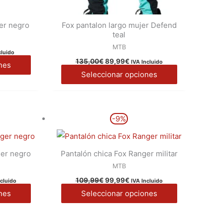
er negro
Fox pantalon largo mujer Defend
teal
MTB
cluido
135,00
€
89,99
€
IVA Incluido
nes
Seleccionar opciones
El
El
Este
Este
-9%
io
precio
precio
producto
producto
l
original
actual
era:
es:
tiene
tiene
9€.
109,99€.
99,99€.
ger negro
Pantalón chica Fox Ranger militar
múltiples
múltiples
MTB
variantes.
variantes.
109,99
€
99,99
€
Las
Las
ncluido
IVA Incluido
nes
Seleccionar opciones
opciones
opciones
se
se
pueden
pueden