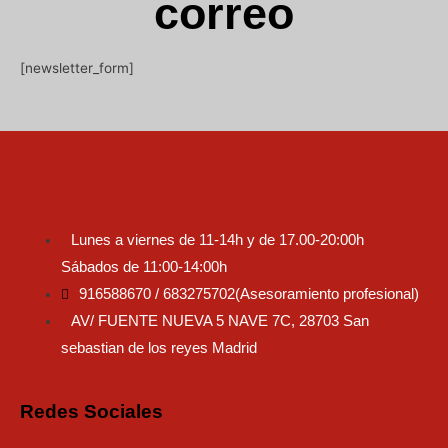
correo
[newsletter_form]
Lunes a viernes de 11-14h y de 17.00-20:00h
Sábados de 11:00-14:00h
916588670 / 683275702(Asesoramiento profesional)
AV/ FUENTE NUEVA 5 NAVE 7C, 28703 San
sebastian de los reyes Madrid
Redes Sociales