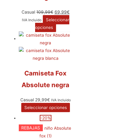
Casual
109,99
€
69,99
€
Seleccionar
IVA Incluido
opciones
Camiseta Fox
Absolute negra
Casual
29,99
€
IVA Incluido
Seleccionar opciones
-20%
REBAJAS