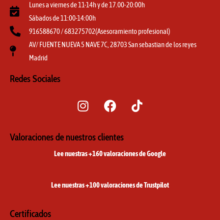
Lunes a viernes de 11-14h y de 17.00-20:00h
Sábados de 11:00-14:00h
916588670 / 683275702(Asesoramiento profesional)
AV/ FUENTE NUEVA 5 NAVE 7C, 28703 San sebastian de los reyes
Madrid
Redes Sociales
I
F
T
n
a
i
s
c
k
t
e
t
Valoraciones de nuestros clientes
a
b
o
Lee nuestras +160 valoraciones de Google
g
o
k
r
o
a
k
Lee nuestras +100 valoraciones de Trustpilot
m
Certificados