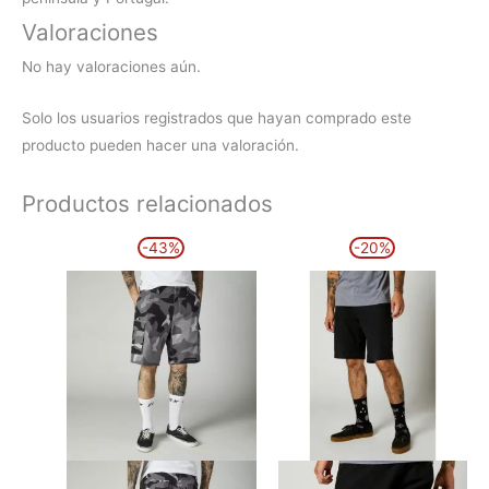
Valoraciones
No hay valoraciones aún.
Solo los usuarios registrados que hayan comprado este
producto pueden hacer una valoración.
Productos relacionados
El
El
El
El
Este
Este
-43%
-20%
precio
precio
precio
precio
producto
producto
original
actual
original
actual
era:
es:
era:
es:
tiene
tiene
69,99€.
39,99€.
44,99€.
35,99€.
múltiples
múltiples
variantes.
variantes.
Las
Las
opciones
opciones
se
se
pueden
pueden
elegir
elegir