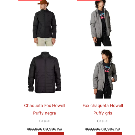
109,99€.
69,99€.
109,99€.
69,99€.
múltiples
múltiples
variantes.
variantes.
Las
Las
opciones
opciones
se
se
pueden
pueden
elegir
elegir
en
en
la
la
página
página
de
de
producto
producto
Chaqueta Fox Howell
Fox chaqueta Howell
Puffy negra
Puffy gris
Casual
Casual
109,99
€
69,99
€
109,99
€
69,99
€
IVA
IVA