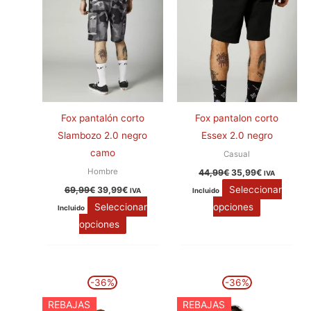
en
en
la
la
página
página
de
de
producto
producto
Fox pantalón corto
Fox pantalon corto
Slambozo 2.0 negro
Essex 2.0 negro
camo
Casual
Hombre
44,99
€
35,99
€
IVA
Seleccionar
69,99
€
39,99
€
IVA
Incluido
Seleccionar
opciones
Incluido
opciones
El
El
El
El
Este
Este
-36%
-36%
precio
precio
precio
precio
producto
producto
original
actual
original
actual
REBAJAS
REBAJAS
era:
es:
era:
es:
tiene
tiene