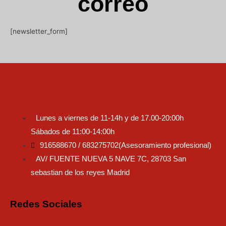
correo
[newsletter_form]
Lunes a viernes de 11-14h y de 17.00-20:00h
Sábados de 11:00-14:00h
916588670 / 683275702(Asesoramiento profesional)
AV/ FUENTE NUEVA 5 NAVE 7C, 28703 San
sebastian de los reyes Madrid
Redes Sociales