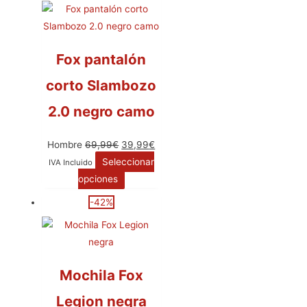
Fox pantalón
corto Slambozo
2.0 negro camo
Hombre
69,99
€
39,99
€
Seleccionar
IVA Incluido
opciones
-42%
Mochila Fox
Legion negra