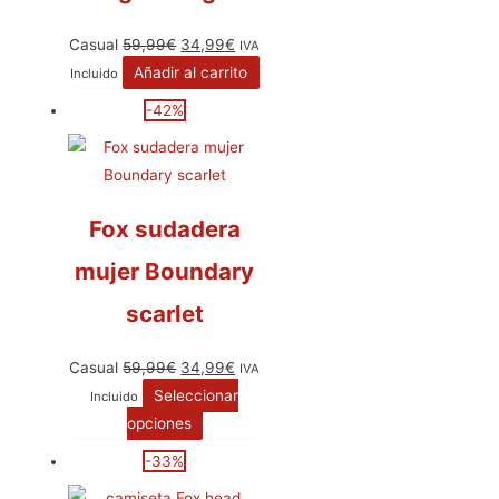
Casual
59,99
€
34,99
€
IVA
Añadir al carrito
Incluido
-42%
Fox sudadera
mujer Boundary
scarlet
Casual
59,99
€
34,99
€
IVA
Seleccionar
Incluido
opciones
-33%