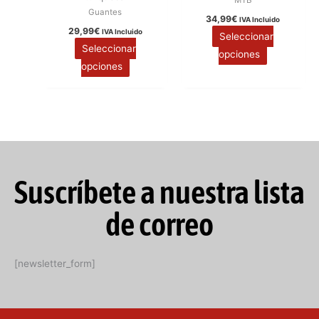
MTB
Guantes
34,99
€
IVA Incluido
29,99
€
IVA Incluido
Seleccionar
Seleccionar
opciones
opciones
Suscríbete a nuestra lista
de correo
[newsletter_form]