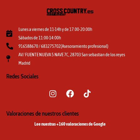
Lunes a viernes de 11-14h y de 17.00-20:00h
Sábados de 11:00-14:00h
916588670 / 683275702(Asesoramiento profesional)
AV/ FUENTE NUEVA 5 NAVE 7C, 28703 San sebastian de los reyes
Madrid
Redes Sociales
I
F
T
n
a
i
s
c
k
t
e
t
Valoraciones de nuestros clientes
a
b
o
Lee nuestras +160 valoraciones de Google
g
o
k
r
o