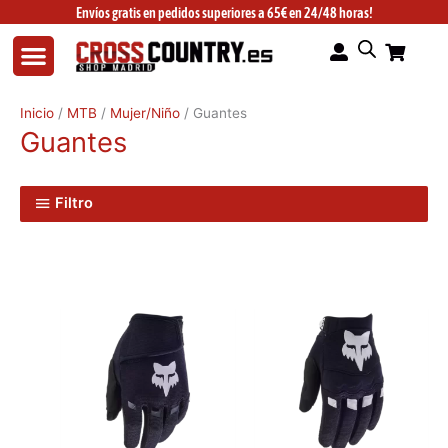
Ir
Envíos gratis en pedidos superiores a 65€ en 24/48 horas!
al
contenido
Inicio
/
MTB
/
Mujer/Niño
/ Guantes
Guantes
Filtro
Este
Este
producto
producto
tiene
tiene
múltiples
múltiples
variantes.
variantes.
Las
Las