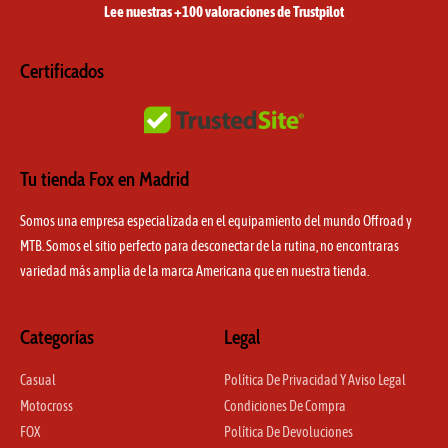
a
k
Lee nuestras +100 valoraciones de Trustpilot
m
Certificados
Tu tienda Fox en Madrid
Somos una empresa especializada en el equipamiento del mundo Offroad y
MTB. Somos el sitio perfecto para desconectar de la rutina, no encontraras
variedad más amplia de la marca Americana que en nuestra tienda.
Categorías
Legal
Casual
Política De Privacidad Y Aviso Legal
Motocross
Condiciones De Compra
FOX
Política De Devoluciones