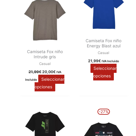
elegir
elegir
en
en
la
la
página
página
de
de
producto
producto
Camiseta Fox niño
Energy Blast azul
Camiseta Fox niño
Casual
Intrude gris
21,99
€
IVA Incluido
Casual
Seleccionar
21,99
€
20,00
€
IVA
opciones
Seleccionar
Incluido
opciones
El
El
Este
Este
-27%
precio
precio
producto
producto
original
actual
era:
es:
tiene
tiene
29,99€.
21,99€.
múltiples
múltiples