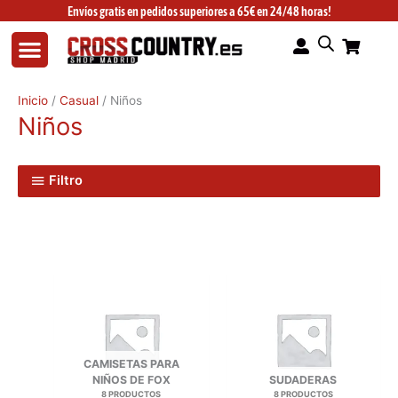
Ir
Envíos gratis en pedidos superiores a 65€ en 24/48 horas!
al
contenido
Inicio
/
Casual
/ Niños
Niños
Filtro
CAMISETAS PARA
NIÑOS DE FOX
SUDADERAS
8 PRODUCTOS
8 PRODUCTOS