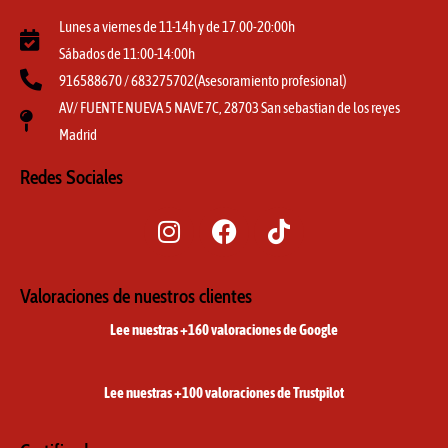
Lunes a viernes de 11-14h y de 17.00-20:00h
Sábados de 11:00-14:00h
916588670 / 683275702(Asesoramiento profesional)
AV/ FUENTE NUEVA 5 NAVE 7C, 28703 San sebastian de los reyes
Madrid
Redes Sociales
I
F
T
n
a
i
s
c
k
t
e
t
Valoraciones de nuestros clientes
a
b
o
Lee nuestras +160 valoraciones de Google
g
o
k
r
o
a
k
Lee nuestras +100 valoraciones de Trustpilot
m