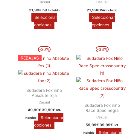
Casual
Casual
21,99
€
21,99
€
IVA Incluido
IVA Incluido
Seleccionar
Seleccionar
opciones
opciones
El
El
El
El
Este
Este
-20%
-33%
precio
precio
precio
precio
producto
producto
original
actual
original
actual
REBAJAS
era:
es:
era:
es:
tiene
tiene
49,99€.
39,99€.
59,99€.
39,99€.
múltiples
múltiples
variantes.
variantes.
Las
Las
Sudadera Fox niño
opciones
opciones
Absolute roja
se
se
Casual
Sudadera Fox niño
pueden
pueden
49,99
€
39,99
€
Race Spec negra
IVA
elegir
elegir
Seleccionar
Casual
Incluido
en
en
opciones
59,99
€
39,99
€
IVA
la
la
Seleccionar
Incluido