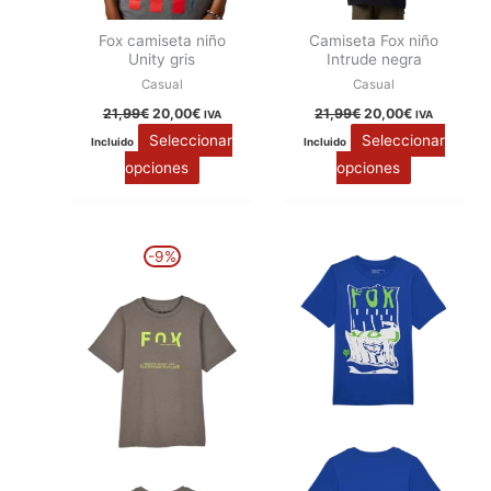
Fox camiseta niño
Camiseta Fox niño
Unity gris
Intrude negra
Casual
Casual
21,99
€
20,00
€
21,99
€
20,00
€
IVA
IVA
Seleccionar
Seleccionar
Incluido
Incluido
opciones
opciones
El
El
Este
Este
-9%
precio
precio
producto
producto
original
actual
era:
es:
tiene
tiene
21,99€.
20,00€.
múltiples
múltiples
variantes.
variantes.
Las
Las
opciones
opciones
se
se
pueden
pueden