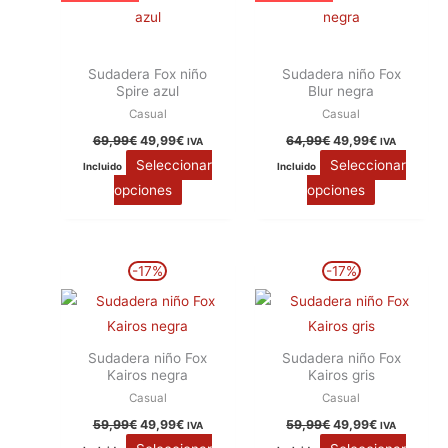
tiene
tiene
69,99€.
49,99€.
64,99€.
49,99€.
múltiples
múltiples
variantes.
variantes.
Sudadera Fox niño
Sudadera niño Fox
Las
Las
Spire azul
Blur negra
opciones
opciones
Casual
Casual
se
se
69,99
€
49,99
€
64,99
€
49,99
€
IVA
IVA
pueden
pueden
Seleccionar
Seleccionar
Incluido
Incluido
elegir
elegir
opciones
opciones
en
en
la
la
página
página
El
El
El
El
Este
Este
-17%
-17%
precio
precio
precio
precio
de
de
producto
producto
original
actual
original
actual
producto
producto
era:
es:
era:
es:
tiene
tiene
59,99€.
49,99€.
59,99€.
49,99€.
múltiples
múltiples
Sudadera niño Fox
Sudadera niño Fox
variantes.
variantes.
Kairos negra
Kairos gris
Las
Las
Casual
Casual
opciones
opciones
59,99
€
49,99
€
59,99
€
49,99
€
IVA
IVA
se
se