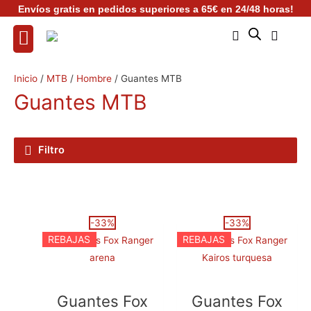
Ir
Envíos gratis en pedidos superiores a 65€ en 24/48 horas!
al
contenido
Inicio
/
MTB
/
Hombre
/ Guantes MTB
Guantes MTB
Filtro
El
Este
El
El
Este
El
-33%
-33%
REBAJAS
REBAJAS
precio
producto
precio
precio
producto
precio
original
tiene
actual
original
tiene
actual
era:
múltiples
es:
era:
múltiples
es:
29,99€.
variantes.
19,99€.
29,99€.
variantes.
19,99€.
Guantes Fox
Guantes Fox
Las
Las