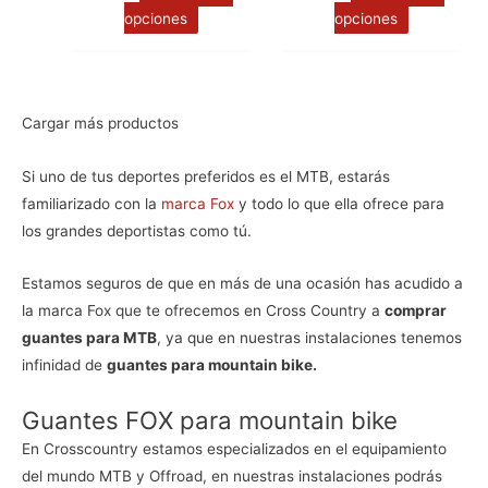
opciones
opciones
se
se
pueden
pueden
elegir
elegir
en
en
Cargar más productos
la
la
página
página
Si uno de tus deportes preferidos es el MTB, estarás
de
de
familiarizado con la
marca Fox
y todo lo que ella ofrece para
producto
producto
los grandes deportistas como tú.
Estamos seguros de que en más de una ocasión has acudido a
la marca Fox que te ofrecemos en Cross Country a
comprar
guantes para MTB
, ya que en nuestras instalaciones tenemos
infinidad de
guantes para mountain bike.
Guantes FOX para mountain bike
En Crosscountry estamos especializados en el equipamiento
del mundo MTB y Offroad, en nuestras instalaciones podrás