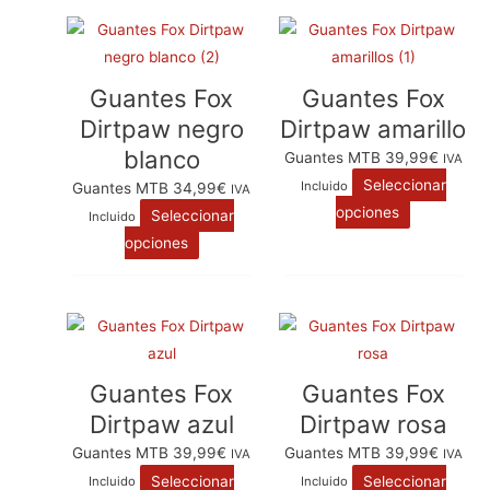
tiene
tiene
múltiples
múltiples
variantes.
variantes.
Guantes Fox
Guantes Fox
Las
Las
Dirtpaw negro
Dirtpaw amarillo
opciones
opciones
blanco
se
se
Guantes MTB
39,99
€
IVA
pueden
pueden
Seleccionar
Incluido
Guantes MTB
34,99
€
IVA
elegir
elegir
opciones
Seleccionar
Incluido
en
en
opciones
la
la
página
página
de
de
Este
Este
producto
producto
producto
producto
tiene
tiene
Guantes Fox
Guantes Fox
múltiples
múltiples
Dirtpaw azul
Dirtpaw rosa
variantes.
variantes.
Guantes MTB
39,99
€
Guantes MTB
39,99
€
IVA
IVA
Las
Las
Seleccionar
Seleccionar
Incluido
Incluido
opciones
opciones