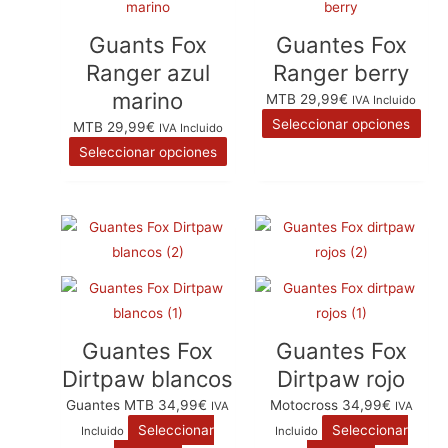
producto
pro
la
la
tiene
tien
página
pág
Guants Fox
Guantes Fox
múltiples
múlt
de
de
Ranger azul
Ranger berry
variantes.
vari
producto
pro
marino
MTB
29,99
€
IVA Incluido
Las
Las
Seleccionar opciones
MTB
29,99
€
IVA Incluido
opciones
opc
Seleccionar opciones
se
se
pueden
pue
elegir
eleg
Este
Este
en
en
producto
producto
la
la
tiene
tiene
página
pág
múltiples
múltiples
de
de
variantes.
variantes.
producto
pro
Guantes Fox
Guantes Fox
Las
Las
Dirtpaw blancos
Dirtpaw rojo
opciones
opciones
se
se
Guantes MTB
34,99
€
Motocross
34,99
€
IVA
IVA
pueden
pueden
Seleccionar
Seleccionar
Incluido
Incluido