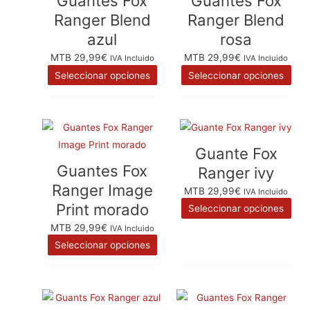
Guantes Fox
Guantes Fox
múltiples
múlt
Ranger Blend
Ranger Blend
variantes.
vari
azul
rosa
Las
Las
MTB
29,99
€
MTB
29,99
€
IVA Incluido
IVA Incluido
opciones
opc
Seleccionar opciones
Seleccionar opciones
se
se
pueden
pue
elegir
eleg
Este
Este
en
en
producto
pro
la
la
Guante Fox
tiene
tien
página
pág
Guantes Fox
Ranger ivy
múltiples
múlt
de
de
Ranger Image
MTB
29,99
€
IVA Incluido
variantes.
vari
producto
pro
Print morado
Seleccionar opciones
Las
Las
MTB
29,99
€
IVA Incluido
opciones
opc
Seleccionar opciones
se
se
pueden
pue
elegir
eleg
Este
Este
en
en