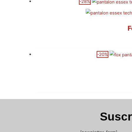
-28%
F
-20%
Suscr