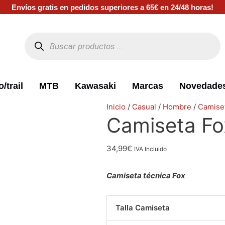
Envíos gratis en pedidos superiores a 65€ en 24/48 horas!
Búsqueda
de
productos
/trail
MTB
Kawasaki
Marcas
Novedade
El
El
El
El
El
El
El
El
Camiseta
Inicio
/
Casual
/
Hombre
/
Camise
Camiseta Fo
precio
precio
precio
precio
precio
precio
precio
precio
Fox
original
original
original
original
actual
actual
actual
actual
Non
era:
era:
era:
era:
es:
es:
es:
es:
Stop
34,99
€
IVA Incluido
50,00€.
44,99€.
45,00€.
29,99€.
19,99€.
35,99€.
35,99€.
35,99€.
gris
cantidad
Camiseta técnica Fox
Talla Camiseta