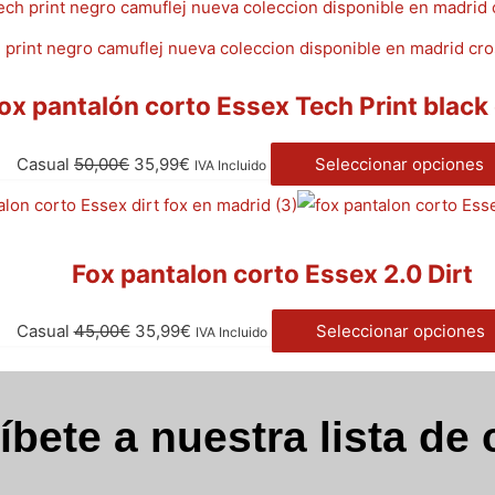
ox pantalón corto Essex Tech Print blac
Casual
50,00
€
35,99
€
Seleccionar opciones
IVA Incluido
Fox pantalon corto Essex 2.0 Dirt
Casual
45,00
€
35,99
€
Seleccionar opciones
IVA Incluido
íbete a nuestra lista de 