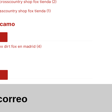
k camo
correo