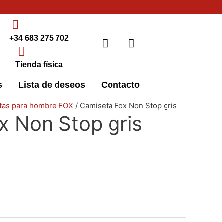
+34 683 275 702
Tienda física
s
Lista de deseos
Contacto
Este
Este
Este
Este
tas para hombre FOX
/ Camiseta Fox Non Stop gris
x Non Stop gris
producto
producto
producto
producto
tiene
tiene
tiene
tiene
múltiples
múltiples
múltiples
múltiples
variantes.
variantes.
variantes.
variantes.
Las
Las
Las
Las
opciones
opciones
opciones
opciones
se
se
se
se
pueden
pueden
pueden
pueden