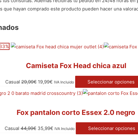
as tus consultas. Además recibirás tu pedido en 24/48 horas en 
dos que hayan comprado este producto pueden hacer una valorac
onados
33%
Camiseta Fox Head chica azul
Casual
29,99
€
19,99
€
Seleccionar opciones
IVA Incluido
Fox pantalon corto Essex 2.0 negro
Casual
44,99
€
35,99
€
Seleccionar opciones
IVA Incluido