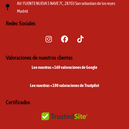
AV/ FUENTE NUEVA 5 NAVE 7C, 28703 San sebastian de los reyes
Madrid
Redes Sociales
I
F
T
n
a
i
s
c
k
t
e
t
Valoraciones de nuestros clientes
a
b
o
Lee nuestras +160 valoraciones de Google
g
o
k
r
o
a
k
Lee nuestras +100 valoraciones de Trustpilot
m
Certificados