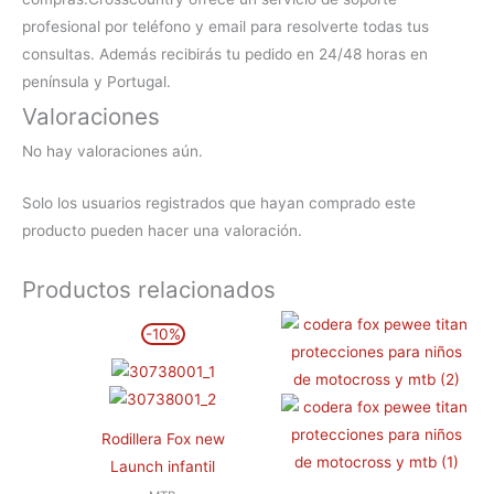
profesional por teléfono y email para resolverte todas tus
consultas. Además recibirás tu pedido en 24/48 horas en
península y Portugal.
Valoraciones
No hay valoraciones aún.
Solo los usuarios registrados que hayan comprado este
producto pueden hacer una valoración.
Productos relacionados
El
El
Este
Este
-10%
precio
precio
producto
producto
original
actual
era:
es:
tiene
tiene
74,99€.
67,50€.
múltiples
múltiples
variantes.
variantes.
Rodillera Fox new
Las
Las
Launch infantil
opciones
opciones