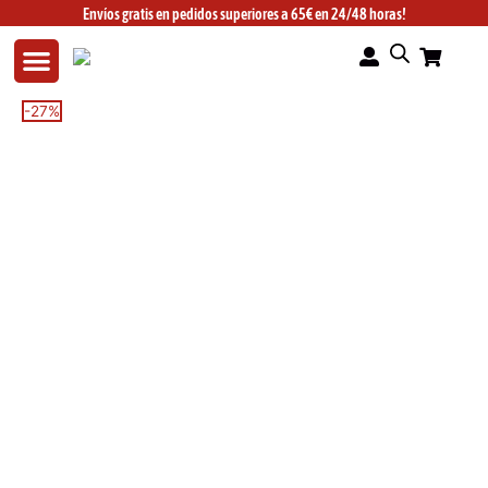
Ir
Envíos gratis en pedidos superiores a 65€ en 24/48 horas!
al
contenido
Pantalones
El
El
-27%
cortos
precio
precio
Ranger
original
actual
cocoa
era:
es:
nuevo
99,99€.
72,99€.
2025
cantidad