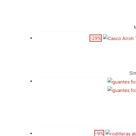
-29%
Sin
-9%