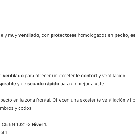
do
y muy
ventilado
, con
protectores
homologados en
pecho
,
e
.
te
ventilado
para ofrecer un excelente
confort
y ventilación.
spirable
y de
secado
rápido
para un mejor ajuste.
pacto en la zona frontal. Ofrecen una excelente ventilación y l
ombros y codos.
.
s CE EN 1621-2
Nivel 1.
l 1.