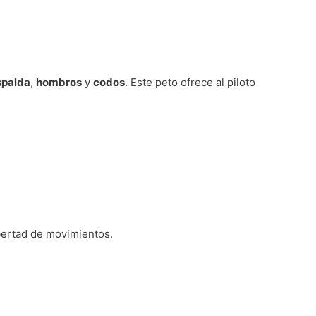
spalda
,
hombros
y
codos
. Este peto ofrece al piloto
ibertad de movimientos.