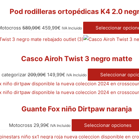
Pod rodilleras ortopédicas K4 2.0 neg
Motocross
589,99
€
459,99
€
Seleccionar opcion
IVA Incluido
Casco Airoh Twist 3 negro matte
 categorizar
209,99
€
149,99
€
Seleccionar opci
IVA Incluido
Guante Fox niño Dirtpaw naranja
Motocross
29,99
€
Seleccionar opciones
IVA Incluido