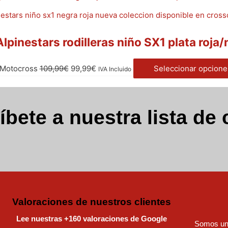
Alpinestars rodilleras niño SX1 plata roja
Motocross
109,99
€
99,99
€
Seleccionar opcione
IVA Incluido
íbete a nuestra lista de 
Valoraciones de nuestros clientes
Lee nuestras +160 valoraciones de Google
Somos una