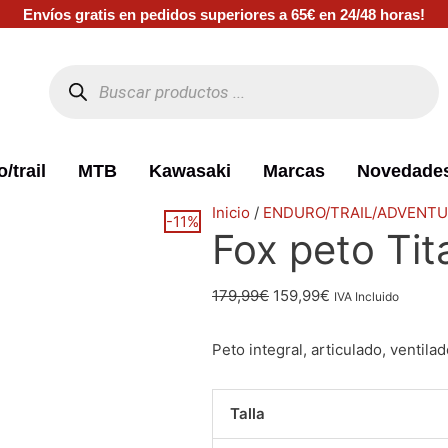
Envíos gratis en pedidos superiores a 65€ en 24/48 horas!
Búsqueda
de
productos
/trail
MTB
Kawasaki
Marcas
Novedade
El
El
El
El
El
El
Fox
El
El
Inicio
/
ENDURO/TRAIL/ADVENT
-11%
Fox peto Tit
precio
precio
precio
precio
precio
precio
peto
precio
precio
original
original
original
actual
actual
actual
Titan
original
actual
era:
era:
era:
es:
es:
es:
Sport
era:
es:
179,99
€
159,99
€
IVA Incluido
589,99€.
109,99€.
209,99€.
99,99€.
459,99€.
149,99€.
negro
179,99€.
159,99€.
cantidad
Peto integral, articulado, ventila
Talla