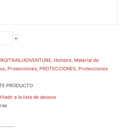
elegir
elegir
elegir
elegir
en
en
en
en
la
la
la
la
página
página
página
página
de
de
de
de
+
producto
producto
producto
producto
RO/TRAIL/ADVENTURE
,
Hombre
,
Material de
ss
,
Protecciones
,
PROTECCIONES
,
Protecciones
TE PRODUCTO
Añadir a la lista de deseos
oras