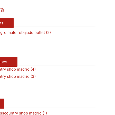
ra
es
ones