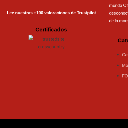
mundo Off
Lee nuestras +100 valoraciones de Trustpilot
desconect
de la mar
Certificados
Cat
Ca
Mo
FO
ok
k