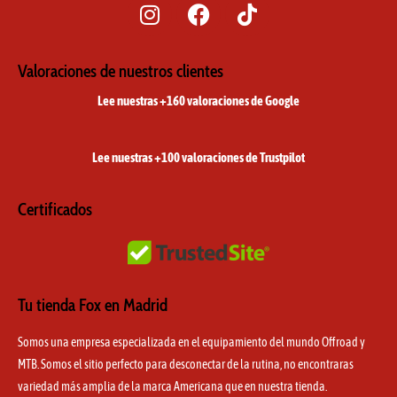
I
F
T
n
a
i
s
c
k
t
e
t
Valoraciones de nuestros clientes
a
b
o
Lee nuestras +160 valoraciones de Google
g
o
k
r
o
a
k
Lee nuestras +100 valoraciones de Trustpilot
m
Certificados
Tu tienda Fox en Madrid
Somos una empresa especializada en el equipamiento del mundo Offroad y
MTB. Somos el sitio perfecto para desconectar de la rutina, no encontraras
variedad más amplia de la marca Americana que en nuestra tienda.