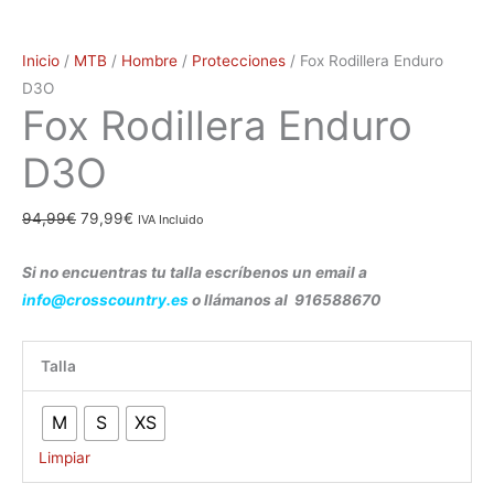
Inicio
/
MTB
/
Hombre
/
Protecciones
/ Fox Rodillera Enduro
D3O
Fox Rodillera Enduro
D3O
94,99
€
79,99
€
IVA Incluido
Si no encuentras tu talla escríbenos un email a
info@crosscountry.es
o llámanos al 916588670
Talla
M
S
XS
Limpiar