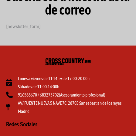
de correo
[newsletter_form]
Lunes a viernes de 11-14h y de 17.00-20:00h
Sábados de 11:00-14:00h
916588670 / 683275702(Asesoramiento profesional)
AV/ FUENTE NUEVA 5 NAVE 7C, 28703 San sebastian de los reyes
Madrid
Redes Sociales