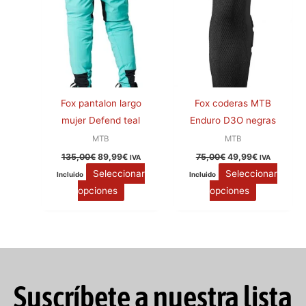
en
en
la
la
página
página
de
de
producto
producto
Fox pantalon largo
Fox coderas MTB
mujer Defend teal
Enduro D3O negras
MTB
MTB
135,00
€
89,99
€
75,00
€
49,99
€
IVA
IVA
Seleccionar
Seleccionar
Incluido
Incluido
opciones
opciones
Suscríbete a nuestra lista