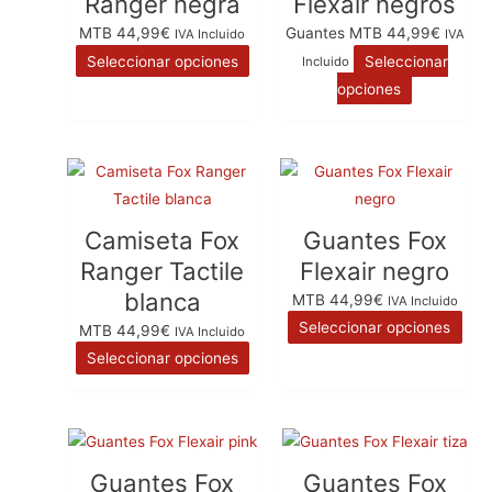
Ranger negra
Flexair negros
variantes.
variantes.
MTB
44,99
€
Guantes MTB
44,99
€
IVA Incluido
IVA
Las
Las
Seleccionar opciones
Seleccionar
Incluido
opciones
opciones
opciones
se
se
pueden
pueden
elegir
elegir
Este
Este
en
en
producto
pro
la
la
tiene
tien
página
página
Camiseta Fox
Guantes Fox
múltiples
múlt
de
de
Ranger Tactile
Flexair negro
variantes.
vari
producto
producto
blanca
MTB
44,99
€
IVA Incluido
Las
Las
Seleccionar opciones
MTB
44,99
€
IVA Incluido
opciones
opc
Seleccionar opciones
se
se
pueden
pue
elegir
eleg
Este
Este
en
en
producto
pro
la
la
Guantes Fox
Guantes Fox