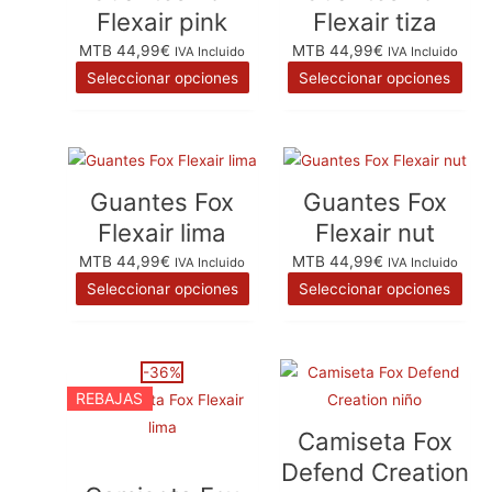
tiene
tien
página
pág
Flexair pink
Flexair tiza
múltiples
múlt
de
de
MTB
44,99
€
MTB
44,99
€
IVA Incluido
IVA Incluido
variantes.
vari
producto
pro
Seleccionar opciones
Seleccionar opciones
Las
Las
opciones
opc
se
se
Este
Este
pueden
pue
producto
pro
elegir
eleg
Guantes Fox
Guantes Fox
tiene
tien
en
en
Flexair lima
Flexair nut
múltiples
múlt
la
la
MTB
44,99
€
MTB
44,99
€
IVA Incluido
IVA Incluido
variantes.
vari
página
pág
Seleccionar opciones
Seleccionar opciones
Las
Las
de
de
opciones
opc
producto
pro
se
se
El
Este
El
Este
-36%
pueden
pue
REBAJAS
precio
producto
precio
pro
elegir
eleg
original
tiene
actual
tien
en
en
Camiseta Fox
era:
múltiples
es:
múlt
la
la
Defend Creation
69,99€.
variantes.
44,99€.
vari
página
pág