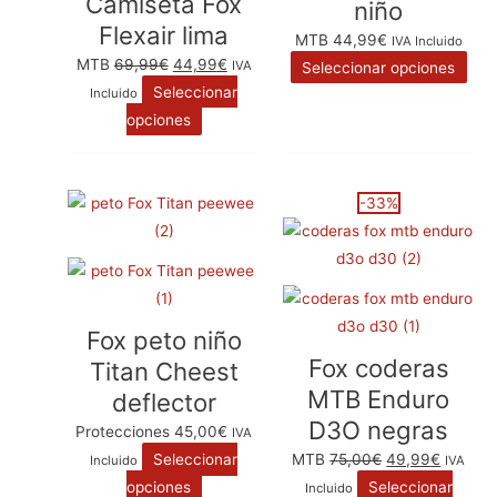
Camiseta Fox
niño
Las
Las
de
de
Flexair lima
MTB
44,99
€
IVA Incluido
opciones
opc
producto
pro
MTB
69,99
€
44,99
€
IVA
Seleccionar opciones
se
se
Seleccionar
Incluido
pueden
pue
opciones
elegir
eleg
en
en
la
la
Este
El
Este
El
-33%
página
pág
producto
precio
producto
precio
de
de
tiene
original
tiene
actual
producto
pro
múltiples
era:
múltiples
es:
variantes.
75,00€.
variantes.
49,99€
Fox peto niño
Las
Las
Fox coderas
Titan Cheest
opciones
opciones
MTB Enduro
deflector
se
se
D3O negras
pueden
pueden
Protecciones
45,00
€
IVA
elegir
elegir
Seleccionar
MTB
75,00
€
49,99
€
Incluido
IVA
en
en
opciones
Seleccionar
Incluido