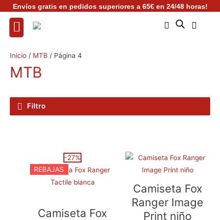
Ir
Envíos gratis en pedidos superiores a 65€ en 24/48 horas!
al
contenido
Inicio
/
MTB
/ Página 4
MTB
Filtro
El
Este
El
Este
-27%
REBAJAS
precio
producto
precio
pro
original
tiene
actual
tien
Camiseta Fox
era:
múltiples
es:
múlt
Ranger Image
54,99€.
variantes.
39,99€.
vari
Camiseta Fox
Print niño
Las
Las