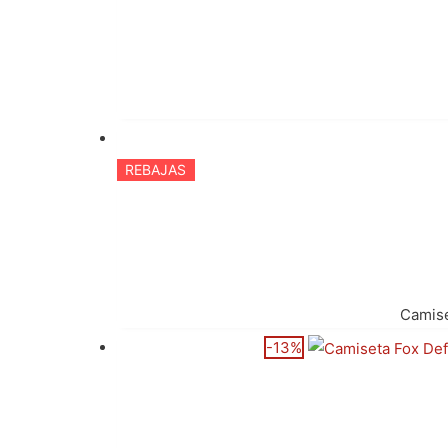
REBAJAS
Camis
-13%