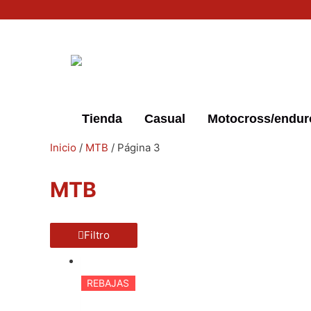
Ir
Precio
Precio
al
mínimo
máximo
contenido
Tienda
Casual
Motocross/enduro
Inicio
/
MTB
/ Página 3
MTB
Filtro
REBAJAS