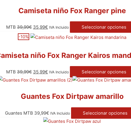
Camiseta niño Fox Ranger pine
MTB
39,99
€
35,99
€
Seleccionar opciones
IVA Incluido
-10%
amiseta niño Fox Ranger Kairos mand
MTB
39,99
€
35,99
€
Seleccionar opciones
IVA Incluido
Guantes Fox Dirtpaw amarillo
Guantes MTB
39,99
€
Seleccionar opciones
IVA Incluido