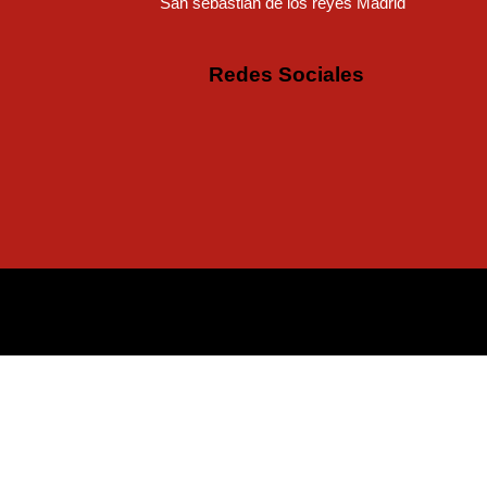
San sebastian de los reyes Madrid
Redes Sociales
Instagram
Facebo
Tikto