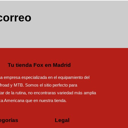
correo
Tu tienda Fox en Madrid
 empresa especializada en el equipamiento del
road y MTB. Somos el sitio perfecto para
ar de la rutina, no encontraras variedad más amplia
ca Americana que en nuestra tienda.
egorías
Legal