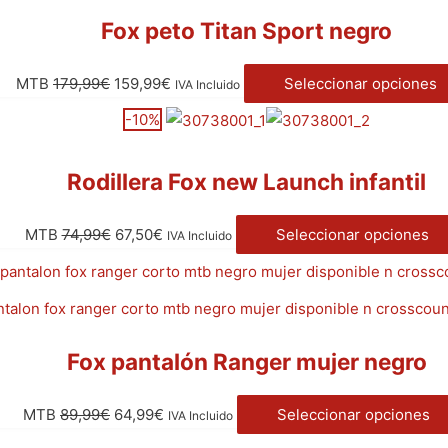
Fox peto Titan Sport negro
MTB
179,99
€
159,99
€
Seleccionar opciones
IVA Incluido
-10%
Rodillera Fox new Launch infantil
MTB
74,99
€
67,50
€
Seleccionar opciones
IVA Incluido
Fox pantalón Ranger mujer negro
MTB
89,99
€
64,99
€
Seleccionar opciones
IVA Incluido