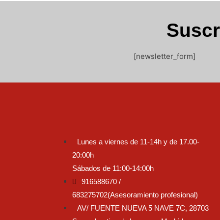
Suscr
[newsletter_form]
Lunes a viernes de 11-14h y de 17.00-
20:00h
Sábados de 11:00-14:00h
916588670 /
683275702(Asesoramiento profesional)
AV/ FUENTE NUEVA 5 NAVE 7C, 28703