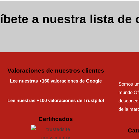
íbete a nuestra lista de 
Valoraciones de nuestros clientes
Lee nuestras +160 valoraciones de Google
Somos una
mundo Off
Lee nuestras +100 valoraciones de Trustpilot
desconect
de la mar
Certificados
Cat