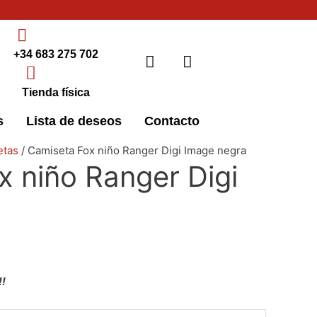
+34 683 275 702
Tienda física
s
Lista de deseos
Contacto
Este
Este
Este
Este
etas
/ Camiseta Fox niño Ranger Digi Image negra
x niño Ranger Digi
producto
producto
producto
producto
tiene
tiene
tiene
tiene
múltiples
múltiples
múltiples
múltiples
variantes.
variantes.
variantes.
variantes.
Las
Las
Las
Las
opciones
opciones
opciones
opciones
!!
se
se
se
se
pueden
pueden
pueden
pueden