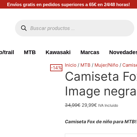
Envíos gratis en pedidos superiores a 65€ en 24/48 horas!
Búsqueda
de
productos
/trail
MTB
Kawasaki
Marcas
Novedade
El
El
El
El
El
El
Camiseta
El
El
Inicio
/
MTB
/
Mujer/Niño
/
Camis
-14%
Camiseta Fo
precio
precio
precio
precio
precio
precio
Fox
precio
precio
original
original
original
actual
actual
actual
niño
original
actual
Image negra
era:
era:
era:
es:
es:
es:
Ranger
era:
es:
179,99€.
89,99€.
74,99€.
67,50€.
64,99€.
159,99€.
Digi
34,99€.
29,99€.
34,99
€
29,99
€
Image
IVA Incluido
negra
Camiseta Fox de niño para MTB!
cantidad