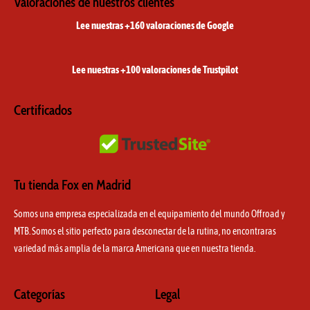
t
e
t
Valoraciones de nuestros clientes
a
b
o
Lee nuestras +160 valoraciones de Google
g
o
k
r
o
a
k
Lee nuestras +100 valoraciones de Trustpilot
m
Certificados
Tu tienda Fox en Madrid
Somos una empresa especializada en el equipamiento del mundo Offroad y
MTB. Somos el sitio perfecto para desconectar de la rutina, no encontraras
variedad más amplia de la marca Americana que en nuestra tienda.
Categorías
Legal