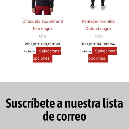
producto
producto
Chaqueta Fox Defend
Pantalón Fox niño
Fire negra
Defend negro
MTB
MTB
259,99
€
189,99
€
109,99
€
94,99
€
IVA
IVA
Seleccionar
Seleccionar
Incluido
Incluido
opciones
opciones
Suscríbete a nuestra lista
de correo