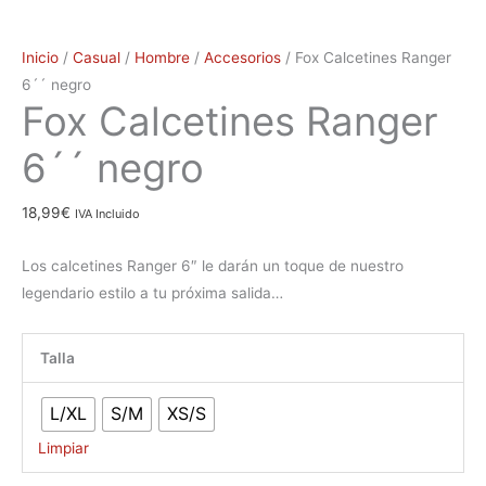
Inicio
/
Casual
/
Hombre
/
Accesorios
/ Fox Calcetines Ranger
6´´ negro
Fox Calcetines Ranger
6´´ negro
18,99
€
IVA Incluido
Los calcetines Ranger 6″ le darán un toque de nuestro
legendario estilo a tu próxima salida…
Talla
L/XL
S/M
XS/S
Limpiar