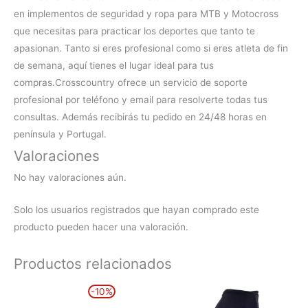
en implementos de seguridad y ropa para MTB y Motocross
que necesitas para practicar los deportes que tanto te
apasionan. Tanto si eres profesional como si eres atleta de fin
de semana, aquí tienes el lugar ideal para tus
compras.
Crosscountry ofrece un servicio de soporte
profesional por teléfono y email para resolverte todas tus
consultas. Además recibirás tu pedido en 24/48 horas en
península y Portugal.
Valoraciones
No hay valoraciones aún.
Solo los usuarios registrados que hayan comprado este
producto pueden hacer una valoración.
Productos relacionados
El
El
Este
Este
-10%
precio
precio
producto
producto
original
actual