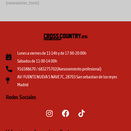
[newsletter_form]
Lunes a viernes de 11-14h y de 17.00-20:00h
Sábados de 11:00-14:00h
916588670 / 683275702(Asesoramiento profesional)
AV/ FUENTE NUEVA 5 NAVE 7C, 28703 San sebastian de los reyes
Madrid
Redes Sociales
I
F
T
n
a
i
s
c
k