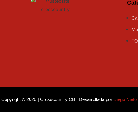
Cat
Ca
Mo
FO
ok
k
Copyright © 2026 | Crosscountry CB | Desarrollada por
Diego Nieto