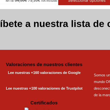
MTB
94,99
€
79,99
€
Seleccionar opciones
IVA Incluido
íbete a nuestra lista de 
Valoraciones de nuestros clientes
Lee nuestras +160 valoraciones de Google
Somos una
mundo Off
Lee nuestras +100 valoraciones de Trustpilot
desconect
de la mar
Certificados