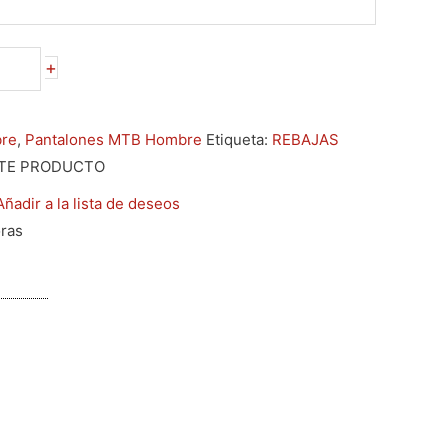
legir
elegir
elegir
elegir
n
en
en
en
a
la
la
la
+
ágina
página
página
página
e
de
de
de
re
,
Pantalones MTB Hombre
Etiqueta:
REBAJAS
roducto
producto
producto
producto
TE PRODUCTO
Añadir a la lista de deseos
oras