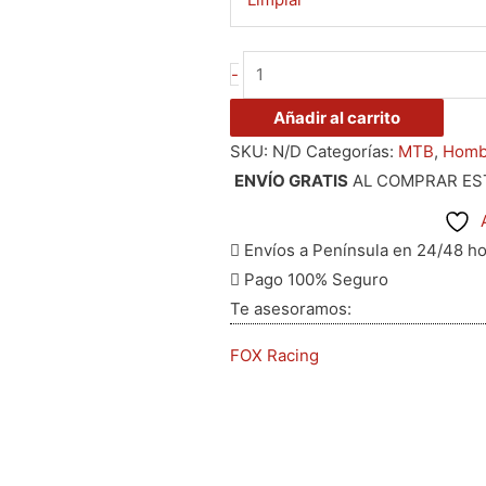
e
e
l
-
p
Añadir al carrito
d
SKU:
N/D
Categorías:
MTB
,
Homb
p
ENVÍO GRATIS
AL COMPRAR ES
Envíos a Península en 24/48 h
Pago 100% Seguro
Te asesoramos:
FOX Racing