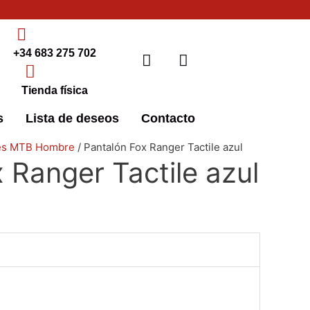
+34 683 275 702
Tienda física
s
Lista de deseos
Contacto
ste
Este
Este
Este
es MTB Hombre
/ Pantalón Fox Ranger Tactile azul
 Ranger Tactile azul
roducto
producto
producto
producto
iene
tiene
tiene
tiene
últiples
múltiples
múltiples
múltiples
ariantes.
variantes.
variantes.
variantes.
as
Las
Las
Las
pciones
opciones
opciones
opciones
e
se
se
se
ueden
pueden
pueden
pueden