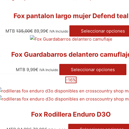
Fox pantalon largo mujer Defend teal
MTB
135,00
€
89,99
€
Seleccionar opciones
IVA Incluido
Fox Guardabarros delantero camuflaj
MTB
9,99
€
Seleccionar opciones
IVA Incluido
-16%
Fox Rodillera Enduro D3O