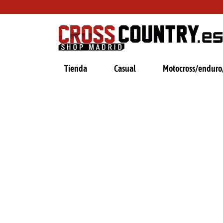
Ir
al
contenido
Tienda
Casual
Motocross/enduro/