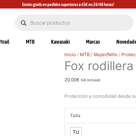
Envíos gratis en pedidos superiores a 65€ en 24/48 horas!
Búsqueda
de
productos
trail
MTB
Kawasaki
Marcas
Novedad
Fox
Inicio
/
MTB
/
Mujer/Niño
/
Protec
Fox rodillera
rodillera
niño
Titan
20,00
€
IVA Incluido
cantidad
Protección y comodidad desde s
Talla
TU