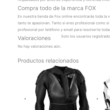
Compra todo de la marca FOX
En nuestra
tienda de Fox online
encontrarás toda la 
tanto te apasionan. Tanto si eres profesional como si 
profesional por teléfono y email para resolverte tod
Solo los usuarios registra
Valoraciones
No hay valoraciones aún.
Productos relacionados
Este
producto
tiene
múltiples
variantes.
Las
opciones