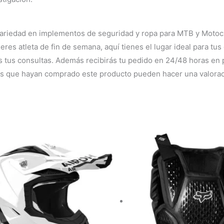
variedad en implementos de seguridad y ropa para MTB y Motocr
eres atleta de fin de semana, aquí tienes el lugar ideal para tu
as tus consultas. Además recibirás tu pedido en 24/48 horas en 
dos que hayan comprado este producto pueden hacer una valorac
Este
producto
tiene
múltiples
variantes.
Las
opciones