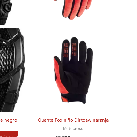
se
pueden
elegir
en
la
página
de
producto
me negro
Guante Fox niño Dirtpaw naranja
Motocross