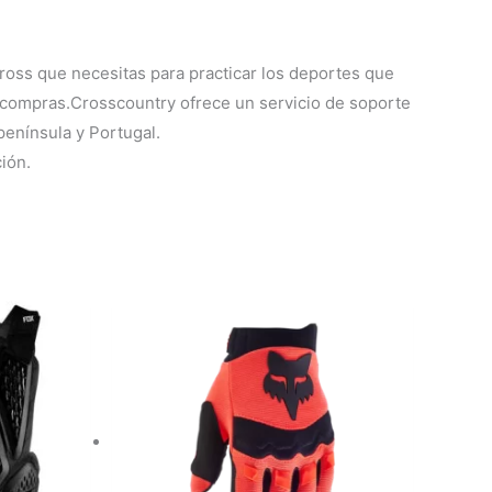
oss que necesitas para practicar los deportes que
s compras.
Crosscountry ofrece un servicio de soporte
península y Portugal.
ión.
Este
producto
tiene
múltiples
variantes.
Las
opciones