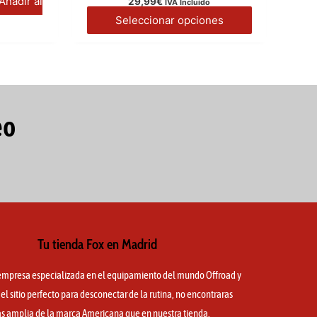
Añadir al
29,99
€
IVA Incluido
Seleccionar opciones
eo
Tu tienda Fox en Madrid
mpresa especializada en el equipamiento del mundo Offroad y
l sitio perfecto para desconectar de la rutina, no encontraras
s amplia de la marca Americana que en nuestra tienda.