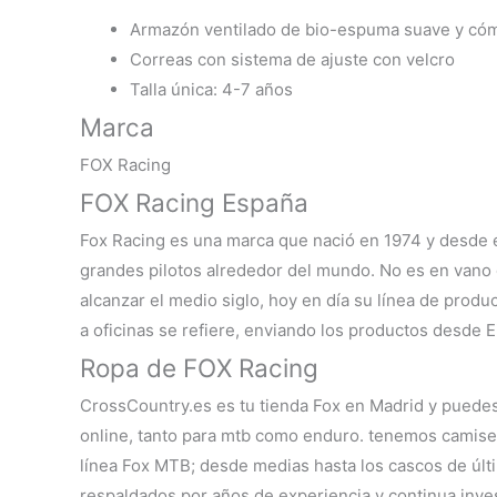
Armazón ventilado de bio-espuma suave y có
Correas con sistema de ajuste con velcro
Talla única: 4-7 años
Marca
FOX Racing
FOX Racing España
Fox Racing es una marca que nació en 1974 y desde e
grandes pilotos alrededor del mundo. No es en vano 
alcanzar el medio siglo, hoy en día su línea de prod
a oficinas se refiere, enviando los productos desde 
Ropa de FOX Racing
CrossCountry.es es tu
tienda Fox en Madrid
y puedes 
online, tanto para mtb como enduro. tenemos camiset
línea
Fox MTB
; desde medias hasta los cascos de últ
respaldados por años de experiencia y continua inves