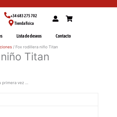
+34 683 275 702
Tienda física
es
Lista de deseos
Contacto
ciones
/ Fox rodillera niño Titan
 niño Titan
u primera vez …