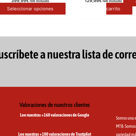
399,99
€
129,99
€
IVA Incluido
IVA Incluido
Seleccionar opciones
carrito
uscríbete a nuestra lista de corr
Valoraciones de nuestros clientes
Lee nuestras +160 valoraciones de Google
Somos una e
MTB. Somos e
Lee nuestras +100 valoraciones de Trustpilot
variedad má