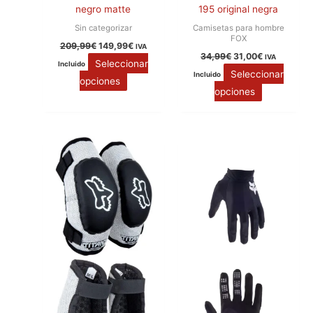
negro matte
195 original negra
Sin categorizar
Camisetas para hombre
FOX
209,99
€
149,99
€
IVA
34,99
€
31,00
€
IVA
Seleccionar
Incluido
Seleccionar
Incluido
opciones
opciones
Este
Este
producto
producto
tiene
tiene
múltiples
múltiples
variantes.
variantes.
Las
Las
opciones
opciones
se
se
pueden
pueden
elegir
elegir