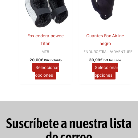
en
en
la
la
página
página
de
de
producto
producto
Fox codera pewee
Guantes Fox Airline
Titan
negro
MTB
ENDURO/TRAIL/ADVENTURE
20,00
€
39,99
€
IVA Incluido
IVA Incluido
Seleccionar
Seleccionar
opciones
opciones
Suscríbete a nuestra lista
de correo