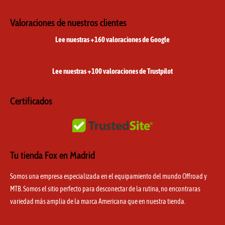
s
c
k
t
e
t
Valoraciones de nuestros clientes
a
b
o
Lee nuestras +160 valoraciones de Google
g
o
k
r
o
a
k
Lee nuestras +100 valoraciones de Trustpilot
m
Certificados
Tu tienda Fox en Madrid
Somos una empresa especializada en el equipamiento del mundo Offroad y
MTB. Somos el sitio perfecto para desconectar de la rutina, no encontraras
variedad más amplia de la marca Americana que en nuestra tienda.