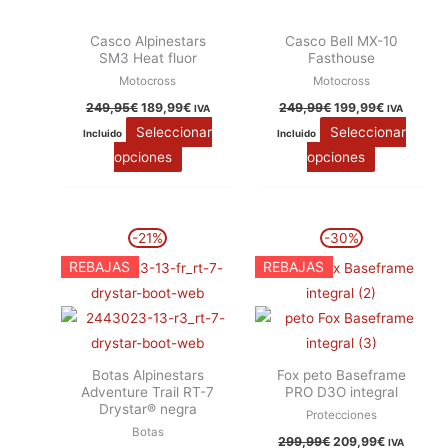
variantes.
variantes.
producto
producto
Casco Alpinestars
Casco Bell MX-10
Las
Las
SM3 Heat fluor
Fasthouse
opciones
opciones
Motocross
Motocross
se
se
249,95
€
189,99
€
249,99
€
199,99
€
IVA
IVA
pueden
pueden
Seleccionar
Seleccionar
Incluido
Incluido
elegir
elegir
opciones
opciones
en
en
la
la
página
página
El
El
El
El
Este
Este
-21%
-30%
precio
precio
precio
precio
de
de
producto
producto
original
actual
original
actual
REBAJAS
REBAJAS
producto
producto
era:
es:
era:
es:
tiene
tiene
259,95€.
204,99€.
299,99€.
209,99€.
múltiples
múltiples
variantes.
variantes.
Las
Las
Botas Alpinestars
Fox peto Baseframe
opciones
opciones
Adventure Trail RT-7
PRO D3O integral
se
se
Drystar® negra
Protecciones
pueden
pueden
Botas
299,99
€
209,99
€
IVA