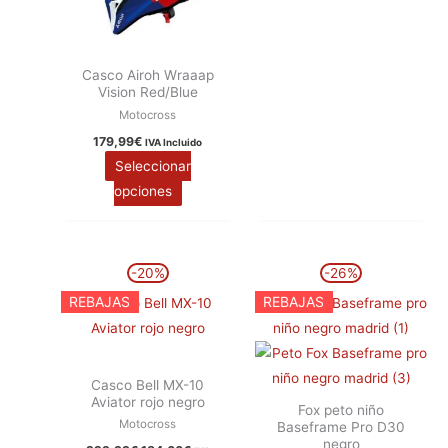
página
página
de
de
producto
producto
Casco Airoh Wraaap
Vision Red/Blue
Motocross
179,99
€
IVA Incluido
Seleccionar
opciones
El
El
El
El
Este
Este
-20%
-26%
precio
precio
precio
precio
producto
producto
original
actual
original
actual
REBAJAS
REBAJAS
era:
es:
era:
es:
tiene
tiene
229,99€.
184,00€.
249,99€.
184,99€.
múltiples
múltiples
variantes.
variantes.
Casco Bell MX-10
Las
Las
Aviator rojo negro
Fox peto niño
opciones
opciones
Motocross
Baseframe Pro D30
se
se
negro