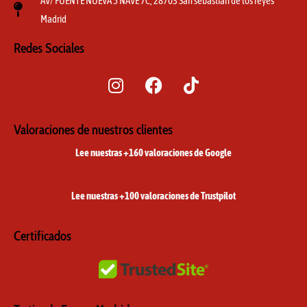
AV/ FUENTE NUEVA 5 NAVE 7C, 28703 San sebastian de los reyes
Madrid
Redes Sociales
I
F
T
n
a
i
s
c
k
t
e
t
Valoraciones de nuestros clientes
a
b
o
Lee nuestras +160 valoraciones de Google
g
o
k
r
o
a
k
Lee nuestras +100 valoraciones de Trustpilot
m
Certificados