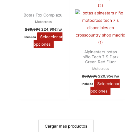
Las
Las
opciones
opciones
Botas Fox Comp azul
se
se
Motocross
pueden
pueden
289,99
€
224,99
€
IVA
elegir
elegir
Seleccionar
Incluido
en
en
opciones
la
la
Alpinestars botas
página
página
niño Tech 7 S Dark
de
de
Green Red Flúor
producto
producto
Motocross
269,99
€
229,95
€
IVA
Seleccionar
Incluido
opciones
Cargar más productos