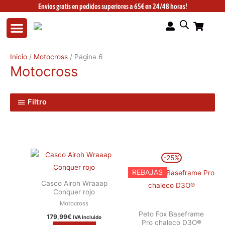
Ir
Envíos gratis en pedidos superiores a 65€ en 24/48 horas!
al
contenido
Inicio
/
Motocross
/ Página 6
Motocross
Filtro
El
El
Este
Este
-25%
precio
precio
producto
producto
original
actual
REBAJAS
era:
es:
tiene
tiene
Casco Airoh Wraaap
239,99€.
179,99€.
Conquer rojo
múltiples
múltiples
Motocross
variantes.
variantes.
Peto Fox Baseframe
179,99
€
Las
Las
IVA Incluido
Pro chaleco D3O®