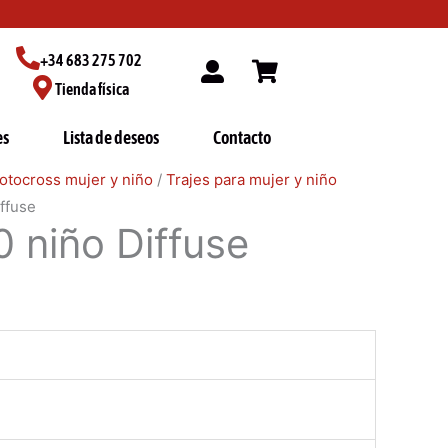
+34 683 275 702
Tienda física
es
Lista de deseos
Contacto
otocross mujer y niño
/
Trajes para mujer y niño
iffuse
0 niño Diffuse