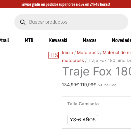
Envíos gratis en pedidos superiores a 65€ en 24/48 horas!
Búsqueda
de
productos
trail
MTB
Kawasaki
Marcas
Novedad
Traje
El
El
Inicio
/
Motocross
/
Material de m
-11%
Fox
precio
precio
motocross
/ Traje Fox 180 niño D
Traje Fox 18
180
original
actual
niño
era:
es:
Diffuse
134,99€.
119,99€.
134,99
€
119,99
€
IVA Incluido
cantidad
Talla Camiseta
YS-6 AÑOS