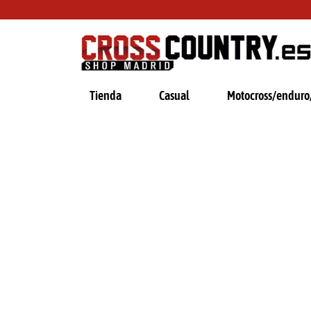
Ir
al
contenido
Tienda
Casual
Motocross/enduro/