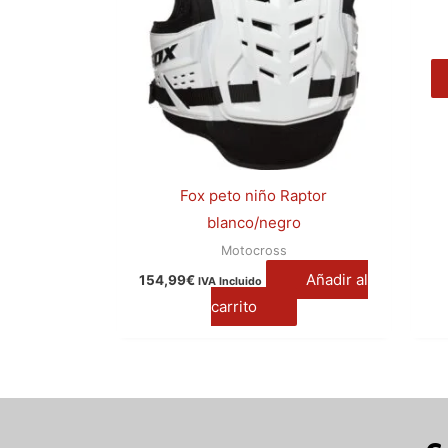
Fox peto niño Raptor
blanco/negro
Motocross
Añadir al
154,99
€
IVA Incluido
carrito