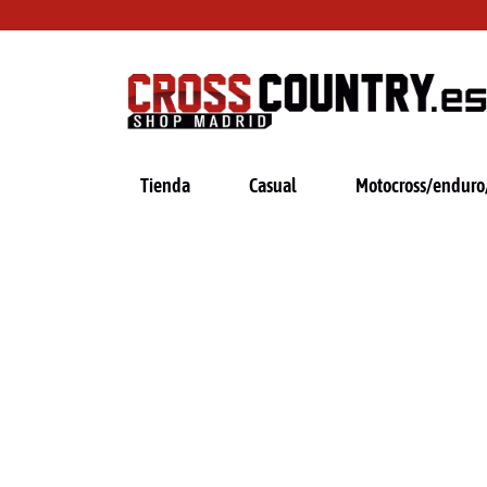
Ir
al
contenido
Tienda
Casual
Motocross/enduro/