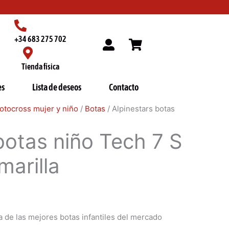
+34 683 275 702
Tienda física
es
Lista de deseos
Contacto
otocross mujer y niño
/
Botas
/ Alpinestars botas
botas niño Tech 7 S
marilla
a de las mejores botas infantiles del mercado