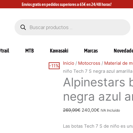
Envíos gratis en pedidos superiores a 65€ en 24/48 horas!
Búsqueda
de
productos
trail
MTB
Kawasaki
Marcas
Novedad
Alpinestars
El
El
Inicio
/
Motocross
/
Material de m
-11%
botas
precio
precio
niño Tech 7 S negra azul amarilla
Alpinestars 
niño
original
actual
Tech
era:
es:
negra azul a
7
269,99€.
240,00€.
S
269,99
€
240,00
€
negra
IVA Incluido
azul
Las botas Tech 7 S de niño es un
amarilla