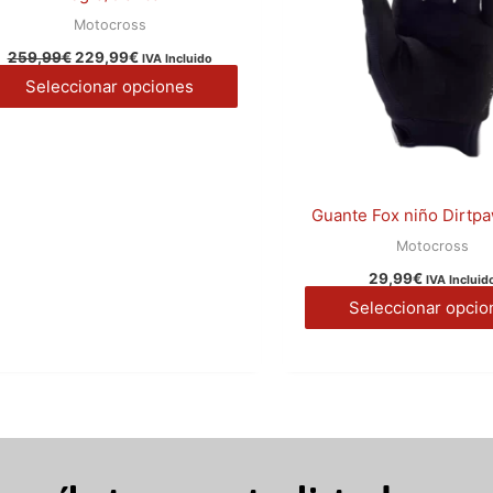
producto
Motocross
259,99
€
229,99
€
IVA Incluido
Seleccionar opciones
Guante Fox niño Dirtp
Motocross
29,99
€
IVA Incluid
Seleccionar opcio