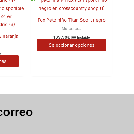
múltiples
múltiples
variantes.
variantes.
Fox Peto niño Titan Sport negro
Las
Las
Motocross
opciones
opciones
w naranja
139,99
€
IVA Incluido
se
se
Seleccionar opciones
pueden
pueden
o
elegir
elegir
nes
en
en
la
la
página
página
de
de
producto
producto
correo