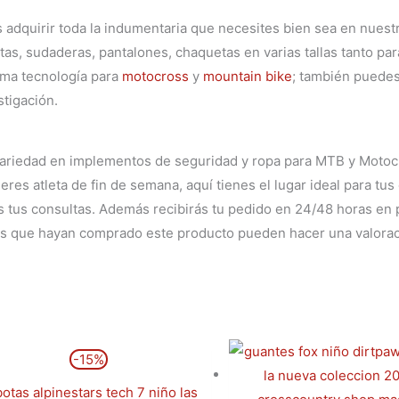
adquirir toda la indumentaria que necesites bien sea en nuest
as, sudaderas, pantalones, chaquetas en varias tallas tanto pa
ima tecnología para
motocross
y
mountain bike
; también puedes
tigación.
variedad en implementos de seguridad y ropa para MTB y Motocr
eres atleta de fin de semana, aquí tienes el lugar ideal para tu
as tus consultas. Además recibirás tu pedido en 24/48 horas en 
dos que hayan comprado este producto pueden hacer una valorac
El
El
Este
-15%
precio
precio
producto
original
actual
era:
es:
tiene