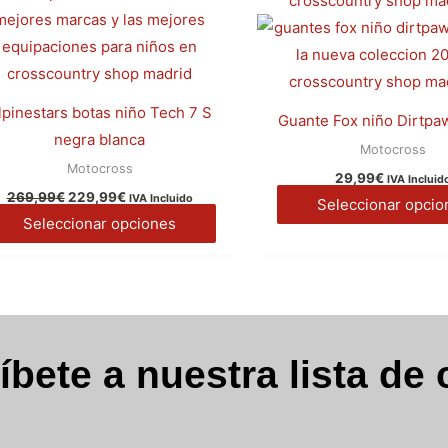
269,99€.
229,99€.
múltiples
variantes.
Las
opciones
lpinestars botas niño Tech 7 S
Guante Fox niño Dirtpa
se
negra blanca
Motocross
pueden
Motocross
29,99
€
IVA Incluid
elegir
269,99
€
229,99
€
IVA Incluido
Seleccionar opcio
en
Seleccionar opciones
la
página
de
producto
íbete a nuestra lista de 