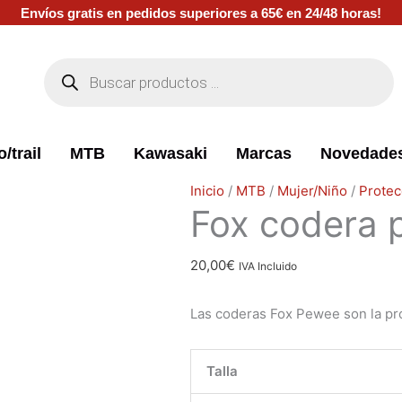
Envíos gratis en pedidos superiores a 65€ en 24/48 horas!
Búsqueda
de
productos
/trail
MTB
Kawasaki
Marcas
Novedade
Fox
Inicio
/
MTB
/
Mujer/Niño
/
Protec
Fox codera 
codera
pewee
Titan
20,00
€
IVA Incluido
cantidad
Las coderas Fox Pewee son la pro
Talla