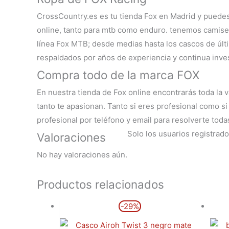
CrossCountry.es es tu
tienda Fox en Madrid
y puedes 
online, tanto para mtb como enduro. tenemos camiset
línea
Fox MTB
; desde medias hasta los cascos de últ
respaldados por años de experiencia y continua inves
Compra todo de la marca FOX
En nuestra
tienda de Fox online
encontrarás toda la 
tanto te apasionan. Tanto si eres profesional como si 
profesional por teléfono y email para resolverte tod
Solo los usuarios registra
Valoraciones
No hay valoraciones aún.
Productos relacionados
El
El
Este
-29%
precio
precio
producto
original
actual
era:
es:
tiene