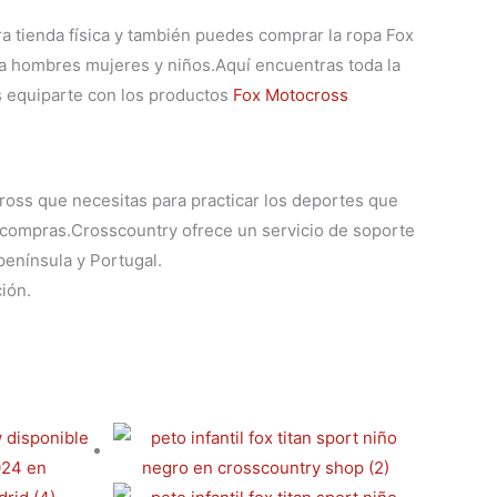
ra tienda física y también puedes comprar la
ropa Fox
ra hombres mujeres y niños.
Aquí encuentras toda la
 equiparte con los productos
Fox Motocross
oss que necesitas para practicar los deportes que
s compras.
Crosscountry ofrece un servicio de soporte
península y Portugal.
ión.
Este
Este
producto
producto
tiene
tiene