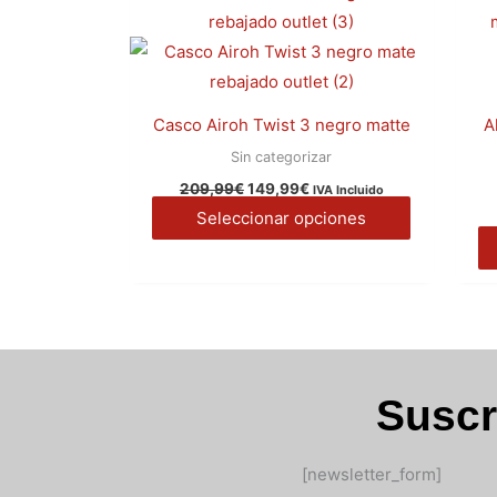
209,99€.
149,99€.
múltiples
variantes.
Las
opciones
Casco Airoh Twist 3 negro matte
A
se
Sin categorizar
pueden
209,99
€
149,99
€
IVA Incluido
elegir
Seleccionar opciones
en
la
página
de
producto
Suscr
[newsletter_form]