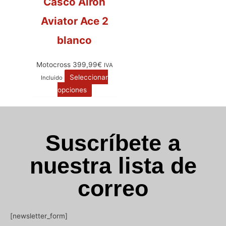
Casco Airoh
Aviator Ace 2
blanco
Motocross
399,99
€
IVA
Seleccionar
Incluido
opciones
Suscríbete a
nuestra lista de
correo
[newsletter_form]