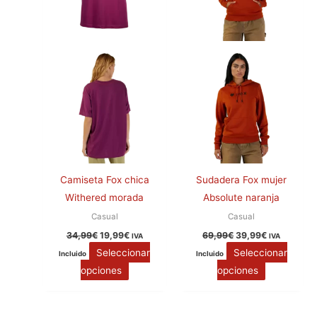
opciones
opciones
se
se
pueden
pueden
elegir
elegir
en
en
la
la
página
página
de
de
producto
producto
Camiseta Fox chica
Sudadera Fox mujer
Withered morada
Absolute naranja
Casual
Casual
34,99
€
19,99
€
69,99
€
39,99
€
IVA
IVA
Seleccionar
Seleccionar
Incluido
Incluido
opciones
opciones