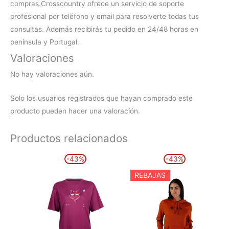
compras.
Crosscountry ofrece un servicio de soporte
profesional por teléfono y email para resolverte todas tus
consultas. Además recibirás tu pedido en 24/48 horas en
península y Portugal.
Valoraciones
No hay valoraciones aún.
Solo los usuarios registrados que hayan comprado este
producto pueden hacer una valoración.
Productos relacionados
El
El
El
El
Este
Este
-43%
-43%
precio
precio
precio
precio
producto
producto
original
actual
original
actual
REBAJAS
era:
es:
era:
es:
tiene
tiene
34,99€.
19,99€.
69,99€.
39,99€.
múltiples
múltiples
variantes.
variantes.
Las
Las