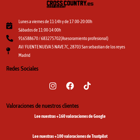
Lunes a viernes de 11-14h y de 17.00-20:00h
Sábados de 11:00-14:00h
916588670 / 683275702(Asesoramiento profesional)
AV/ FUENTE NUEVA 5 NAVE 7C, 28703 San sebastian de los reyes
Madrid
Redes Sociales
I
F
T
n
a
i
s
c
k
t
e
t
Valoraciones de nuestros clientes
a
b
o
Lee nuestras +160 valoraciones de Google
g
o
k
r
o
a
k
Lee nuestras +100 valoraciones de Trustpilot