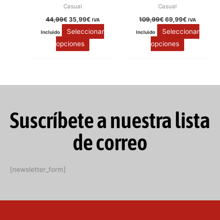
Casual
Casual
44,99
€
35,99
€
109,99
€
69,99
€
IVA
IVA
Seleccionar
Seleccionar
Incluido
Incluido
opciones
opciones
Suscríbete a nuestra lista
de correo
[newsletter_form]