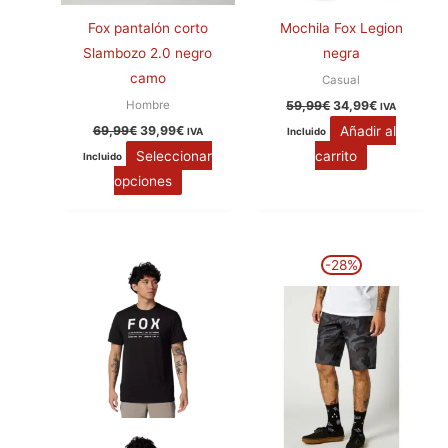
Fox pantalón corto
Mochila Fox Legion
Slambozo 2.0 negro
negra
camo
Casual
Hombre
59,99
€
34,99
€
IVA
Añadir al
69,99
€
39,99
€
IVA
Incluido
Seleccionar
carrito
Incluido
opciones
El
El
Este
Este
-28%
precio
precio
producto
producto
original
actual
era:
es:
tiene
tiene
50,00€.
35,99€.
múltiples
múltiples
variantes.
variantes.
Las
Las
opciones
opciones
se
se