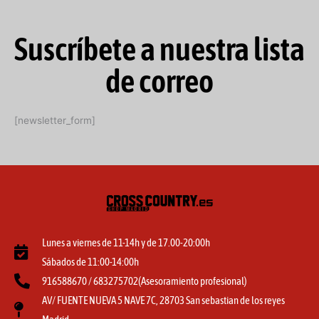
Suscríbete a nuestra lista
de correo
[newsletter_form]
Lunes a viernes de 11-14h y de 17.00-20:00h
Sábados de 11:00-14:00h
916588670 / 683275702(Asesoramiento profesional)
AV/ FUENTE NUEVA 5 NAVE 7C, 28703 San sebastian de los reyes