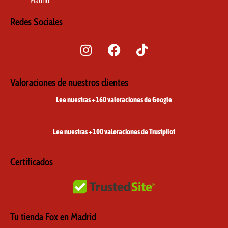
Madrid
Redes Sociales
I
F
T
n
a
i
s
c
k
t
e
t
Valoraciones de nuestros clientes
a
b
o
Lee nuestras +160 valoraciones de Google
g
o
k
r
o
a
k
Lee nuestras +100 valoraciones de Trustpilot
m
Certificados
Tu tienda Fox en Madrid