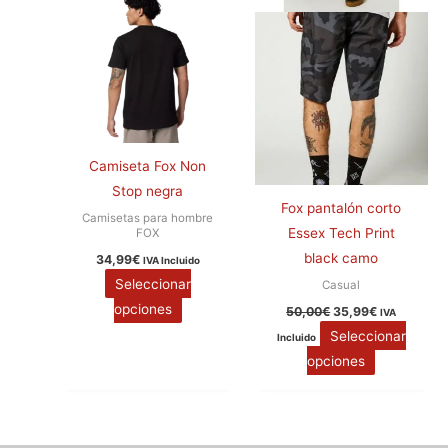
pueden
pueden
elegir
elegir
en
en
la
la
página
página
de
de
producto
producto
Camiseta Fox Non
Stop negra
Fox pantalón corto
Camisetas para hombre
Essex Tech Print
FOX
black camo
34,99
€
IVA Incluido
Seleccionar
Casual
opciones
50,00
€
35,99
€
IVA
Seleccionar
Incluido
opciones