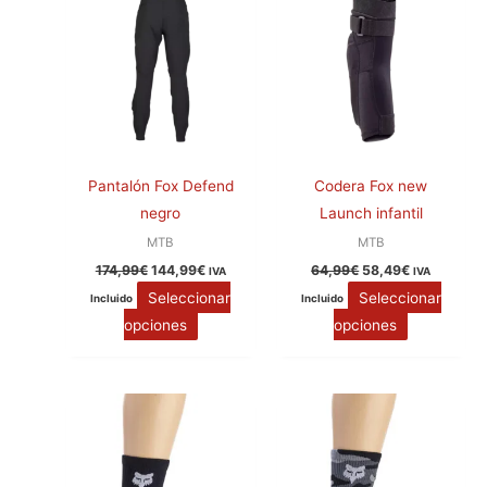
en
en
la
la
página
página
de
de
producto
producto
Pantalón Fox Defend
Codera Fox new
negro
Launch infantil
MTB
MTB
174,99
€
144,99
€
64,99
€
58,49
€
IVA
IVA
Seleccionar
Seleccionar
Incluido
Incluido
opciones
opciones
Este
Este
producto
producto
tiene
tiene