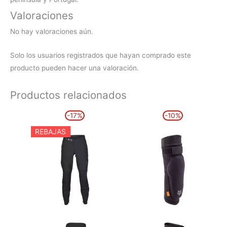
Valoraciones
No hay valoraciones aún.
Solo los usuarios registrados que hayan comprado este
producto pueden hacer una valoración.
Productos relacionados
El
El
El
El
Este
Este
-17%
-10%
precio
precio
precio
precio
producto
producto
original
actual
original
actual
REBAJAS
era:
es:
era:
es:
tiene
tiene
174,99€.
144,99€.
64,99€.
58,49€.
múltiples
múltiples
variantes.
variantes.
Las
Las
opciones
opciones
se
se
pueden
pueden
elegir
elegir