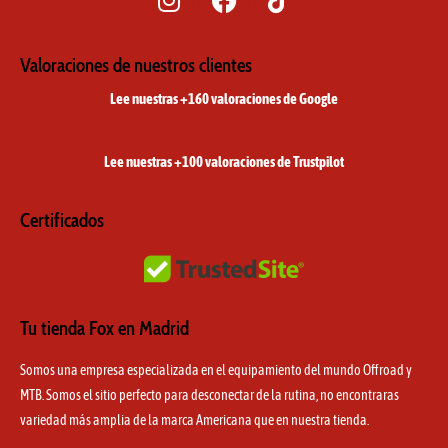
n
a
i
s
c
k
t
e
t
Valoraciones de nuestros clientes
a
b
o
Lee nuestras +160 valoraciones de Google
g
o
k
r
o
a
k
Lee nuestras +100 valoraciones de Trustpilot
m
Certificados
Tu tienda Fox en Madrid
Somos una empresa especializada en el equipamiento del mundo Offroad y
MTB. Somos el sitio perfecto para desconectar de la rutina, no encontraras
variedad más amplia de la marca Americana que en nuestra tienda.