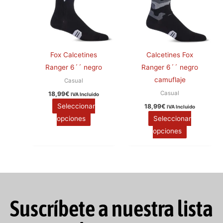
múltiples
múltiples
variantes.
variantes.
Las
Las
opciones
opciones
se
se
Fox Calcetines
Calcetines Fox
pueden
pueden
Ranger 6´´ negro
Ranger 6´´ negro
elegir
elegir
camuflaje
Casual
en
en
Casual
18,99
€
IVA Incluido
la
la
Seleccionar
18,99
€
IVA Incluido
página
página
opciones
Seleccionar
de
de
opciones
producto
producto
Suscríbete a nuestra lista