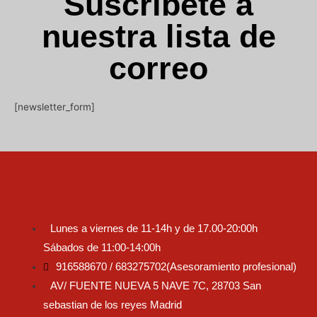
Suscríbete a
nuestra lista de
correo
[newsletter_form]
Lunes a viernes de 11-14h y de 17.00-20:00h
Sábados de 11:00-14:00h
916588670 / 683275702(Asesoramiento profesional)
AV/ FUENTE NUEVA 5 NAVE 7C, 28703 San
sebastian de los reyes Madrid