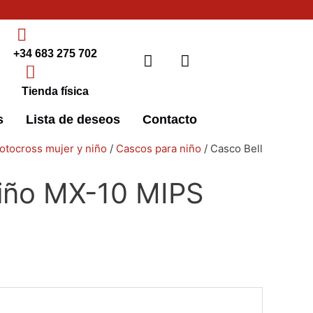
+34 683 275 702
Tienda física
s
Lista de deseos
Contacto
Este
Este
Este
Este
otocross mujer y niño
/
Cascos para niño
/ Casco Bell
producto
producto
producto
producto
niño MX-10 MIPS
tiene
tiene
tiene
tiene
múltiples
múltiples
múltiples
múltiples
variantes.
variantes.
variantes.
variantes.
Las
Las
Las
Las
opciones
opciones
opciones
opciones
se
se
se
se
pueden
pueden
pueden
pueden