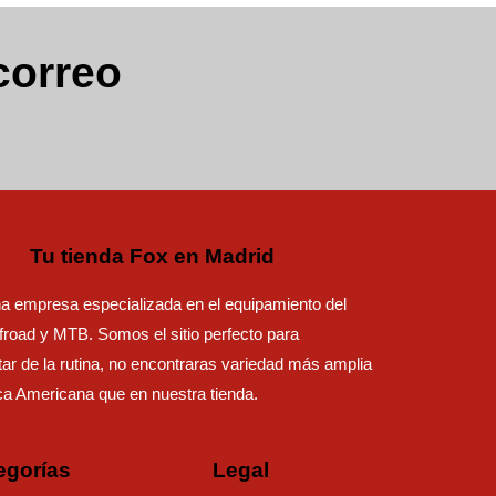
correo
Tu tienda Fox en Madrid
 empresa especializada en el equipamiento del
road y MTB. Somos el sitio perfecto para
ar de la rutina, no encontraras variedad más amplia
ca Americana que en nuestra tienda.
egorías
Legal