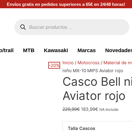
Envíos gratis en pedidos superiores a 65€ en 24/48 horas!
Búsqueda
de
productos
/trail
MTB
Kawasaki
Marcas
Novedade
El
El
El
El
El
El
El
El
Casco
El
El
Inicio
/
Motocross
/
Material de m
-20%
precio
precio
precio
precio
precio
precio
precio
precio
Bell
precio
precio
niño MX-10 MIPS Aviator rojo
Casco Bell 
original
original
original
original
actual
actual
actual
actual
niño
original
actual
era:
era:
era:
era:
es:
es:
es:
es:
MX-
era:
es:
Aviator rojo
174,99€.
94,99€.
49,99€.
194,99€.
79,99€.
144,99€.
39,99€.
149,99€.
10
229,99€.
183,99€.
MIPS
229,99
€
183,99
€
Aviator
IVA Incluido
rojo
cantidad
Talla Cascos