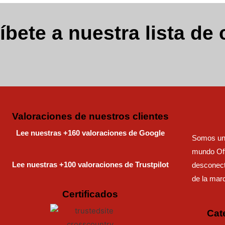
íbete a nuestra lista de 
Valoraciones de nuestros clientes
Lee nuestras +160 valoraciones de Google
Somos una
mundo Off
Lee nuestras +100 valoraciones de Trustpilot
desconect
de la mar
Certificados
Cat