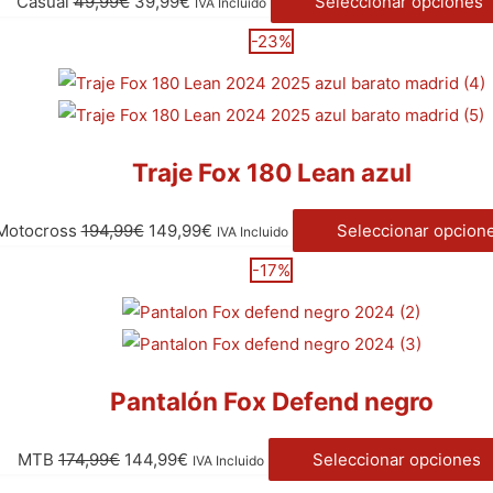
Casual
49,99
€
39,99
€
Seleccionar opciones
IVA Incluido
-23%
Traje Fox 180 Lean azul
Motocross
194,99
€
149,99
€
Seleccionar opcion
IVA Incluido
-17%
Pantalón Fox Defend negro
MTB
174,99
€
144,99
€
Seleccionar opciones
IVA Incluido