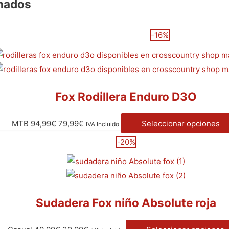
onados
-16%
Fox Rodillera Enduro D3O
MTB
94,99
€
79,99
€
Seleccionar opciones
IVA Incluido
-20%
Sudadera Fox niño Absolute roja