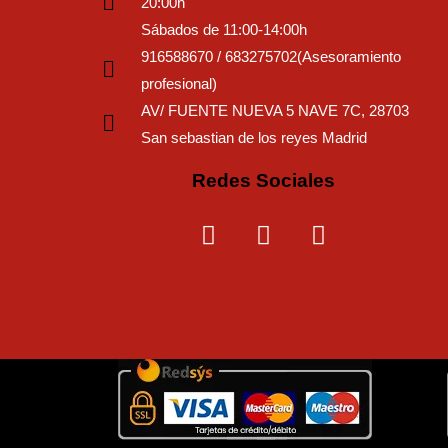
20:00h
Sábados de 11:00-14:00h
916588670 / 683275702(Asesoramiento
profesional)
AV/ FUENTE NUEVA 5 NAVE 7C, 28703
San sebastian de los reyes Madrid
Redes Sociales
I
F
T
n
a
i
s
c
k
t
e
t
a
b
o
g
o
k
r
o
a
k
m