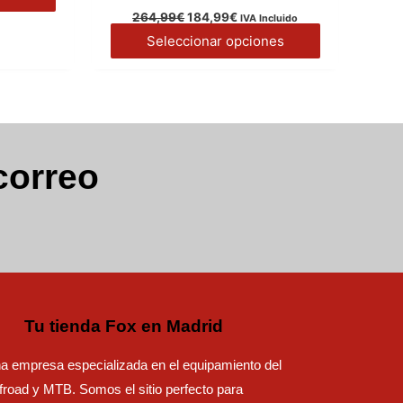
pueden
pueden
264,99
€
184,99
€
IVA Incluido
elegir
elegir
Seleccionar opciones
en
en
la
la
página
página
de
de
producto
producto
correo
Tu tienda Fox en Madrid
 empresa especializada en el equipamiento del
road y MTB. Somos el sitio perfecto para