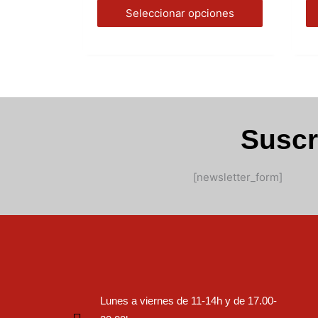
pueden
Seleccionar opciones
elegir
en
la
página
de
producto
Suscr
[newsletter_form]
Lunes a viernes de 11-14h y de 17.00-