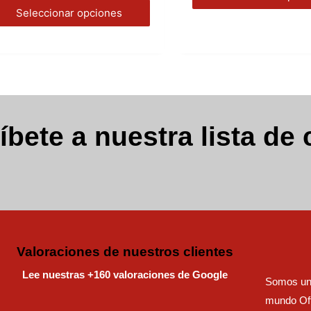
pueden
Seleccionar opciones
elegir
en
la
página
de
producto
íbete a nuestra lista de 
Valoraciones de nuestros clientes
Lee nuestras +160 valoraciones de Google
Somos una
mundo Off