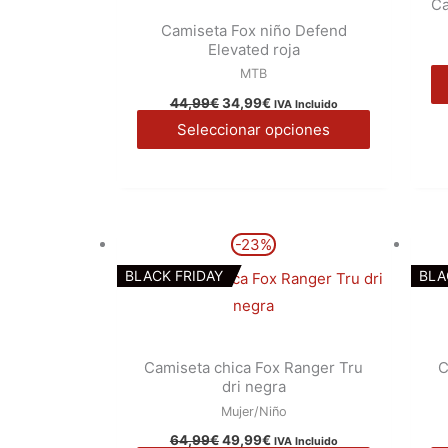
Ca
variantes.
Camiseta Fox niño Defend
Las
Elevated roja
opciones
MTB
se
44,99
€
34,99
€
IVA Incluido
pueden
Seleccionar opciones
elegir
en
la
página
El
El
Este
-23%
precio
precio
de
producto
original
actual
BLACK FRIDAY
BLA
producto
era:
es:
tiene
64,99€.
49,99€.
múltiples
variantes.
Camiseta chica Fox Ranger Tru
C
Las
dri negra
opciones
Mujer/Niño
se
64,99
€
49,99
€
IVA Incluido