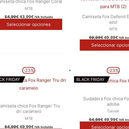
miseta chica Fox Ranger Coral
variantes.
MTB
Las
Camiseta Fox Defend E
54,99
€
43,99
€
opciones
IVA Incluido
azul
Seleccionar opciones
se
MTB
pueden
69,99
€
49,99
€
IVA In
elegir
Seleccionar opcio
en
la
página
El
El
El
El
Este
-23%
-23%
precio
precio
precio
preci
de
producto
original
actual
original
actua
CK FRIDAY
BLACK FRIDAY
producto
era:
es:
era:
es:
tiene
64,99€.
49,99€.
64,99€.
49,99
múltiples
Sudadera Fox chica F
variantes.
adobe
amiseta chica Fox Ranger Tru
Las
dri caramelo
Casual
opciones
MTB
64,99
€
49,99
€
IVA In
se
Seleccionar opcio
64,99
€
49,99
€
IVA Incluido