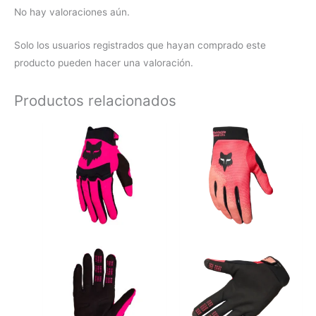
No hay valoraciones aún.
Solo los usuarios registrados que hayan comprado este
producto pueden hacer una valoración.
Productos relacionados
Este
Este
producto
producto
tiene
tiene
múltiples
múltiples
variantes.
variantes.
Las
Las
opciones
opciones
se
se
pueden
pueden
elegir
elegir
en
en
la
la