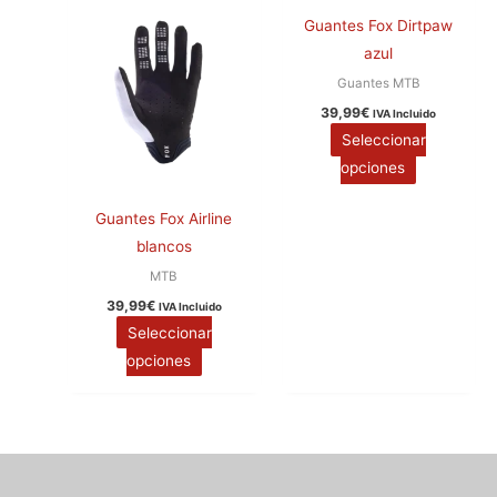
se
se
Guantes Fox Dirtpaw
pueden
pueden
azul
elegir
elegir
Guantes MTB
en
en
39,99
€
IVA Incluido
la
la
Seleccionar
página
página
opciones
de
de
producto
producto
Guantes Fox Airline
blancos
MTB
39,99
€
IVA Incluido
Seleccionar
opciones