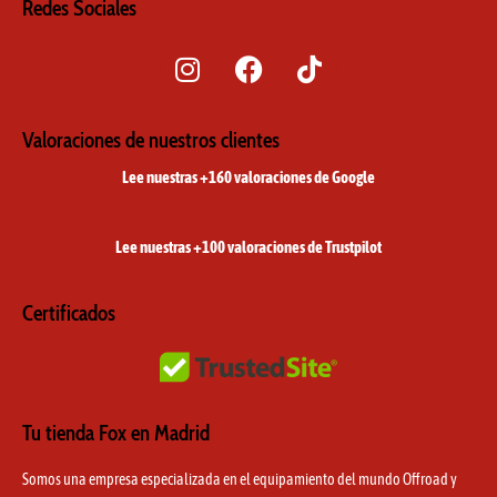
Redes Sociales
I
F
T
n
a
i
s
c
k
t
e
t
Valoraciones de nuestros clientes
a
b
o
Lee nuestras +160 valoraciones de Google
g
o
k
r
o
a
k
Lee nuestras +100 valoraciones de Trustpilot
m
Certificados
Tu tienda Fox en Madrid
Somos una empresa especializada en el equipamiento del mundo Offroad y