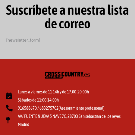
Suscríbete a nuestra lista
de correo
[newsletter_form]
Lunes a viernes de 11-14h y de 17.00-20:00h
Sábados de 11:00-14:00h
916588670 / 683275702(Asesoramiento profesional)
AV/ FUENTE NUEVA 5 NAVE 7C, 28703 San sebastian de los reyes
Madrid