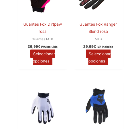
página
página
de
de
producto
producto
Guantes Fox Dirtpaw
Guantes Fox Ranger
rosa
Blend rosa
Guantes MTB
MTB
39,99
€
29,99
€
IVA Incluido
IVA Incluido
Seleccionar
Seleccionar
opciones
opciones
Este
Este
producto
producto
tiene
tiene
múltiples
múltiples
variantes.
variantes.
Las
Las
opciones
opciones