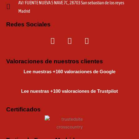
AV/ FUENTE NUEVA 5 NAVE 7C, 28703 San sebastian de los reyes
Madrid
Redes Sociales
I
F
T
n
a
i
s
c
k
t
e
t
Valoraciones de nuestros clientes
a
b
o
Lee nuestras +160 valoraciones de Google
g
o
k
r
o
a
k
Lee nuestras +100 valoraciones de Trustpilot
m
Certificados