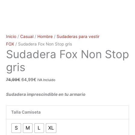
Inicio
/
Casual
/
Hombre
/
Sudaderas para vestir
FOX
/ Sudadera Fox Non Stop gris
Sudadera Fox Non Stop
gris
74,99
€
64,99
€
IVA Incluido
Sudadera imprescindible en tu armario
Talla Camiseta
S
M
L
XL