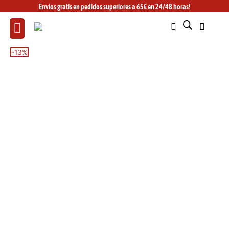
Ir
Envíos gratis en pedidos superiores a 65€ en 24/48 horas!
al
contenido
Sudadera
El
El
-13%
Fox
precio
precio
Non
original
actual
Stop
era:
es:
gris
74,99€.
64,99€.
cantidad