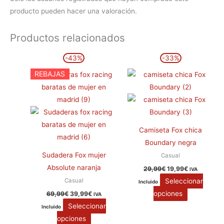
producto pueden hacer una valoración.
Productos relacionados
El
El
El
El
Este
Este
-43%
-33%
precio
precio
precio
precio
producto
producto
original
actual
original
actual
REBAJAS
era:
es:
era:
es:
tiene
tiene
69,99€.
39,99€.
29,99€.
19,99€.
múltiples
múltiples
variantes.
variantes.
Las
Las
opciones
opciones
Camiseta Fox chica
se
se
Boundary negra
pueden
pueden
Sudadera Fox mujer
Casual
elegir
elegir
Absolute naranja
29,99
€
19,99
€
IVA
en
en
Seleccionar
Casual
Incluido
la
la
opciones
69,99
€
39,99
€
IVA
página
página
Seleccionar
Incluido
de
de
opciones