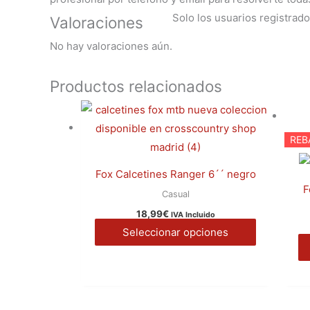
Solo los usuarios registra
Valoraciones
No hay valoraciones aún.
Productos relacionados
Este
producto
REB
tiene
múltiples
Fox Calcetines Ranger 6´´ negro
variantes.
F
Casual
Las
18,99
€
IVA Incluido
opciones
Seleccionar opciones
se
pueden
elegir
en