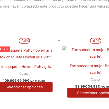
dos que hayan comprado este producto pueden hacer una valorac
El
El
El
El
Este
-36%
-42%
precio
precio
precio
preci
producto
original
actual
original
actua
AJAS
era:
es:
era:
es:
tiene
109,99€.
69,99€.
59,99€.
34,99
múltiples
variantes.
Fox sudadera mujer B
ox chaqueta Howell Puffy gris
Las
scarlet
Casual
opciones
Casual
109,99
€
69,99
€
IVA Incluido
se
59,99
€
34,99
€
Seleccionar opciones
IVA In
pueden
Seleccionar opcio
elegir
en