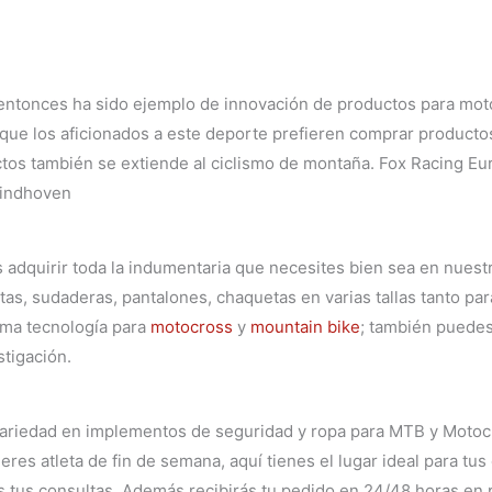
ntonces ha sido ejemplo de innovación de productos para motoc
que los aficionados a este deporte prefieren
comprar productos
uctos también se extiende al ciclismo de montaña. Fox Racing Eu
Eindhoven
adquirir toda la indumentaria que necesites bien sea en nuest
as, sudaderas, pantalones, chaquetas en varias tallas tanto pa
ima tecnología para
motocross
y
mountain bike
; también puedes
tigación.
variedad en implementos de seguridad y ropa para MTB y Motocr
eres atleta de fin de semana, aquí tienes el lugar ideal para tu
as tus consultas. Además recibirás tu pedido en 24/48 horas en 