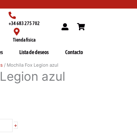
+34 683 275 702
Tienda física
es
Lista de deseos
Contacto
os
/ Mochila Fox Legion azul
Legion azul
+