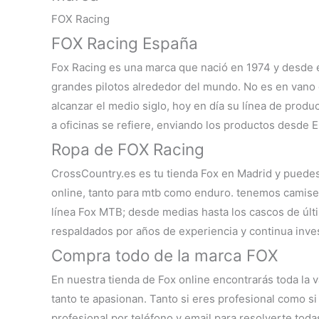
FOX Racing
FOX Racing España
Fox Racing es una marca que nació en 1974 y desde e
grandes pilotos alrededor del mundo. No es en vano 
alcanzar el medio siglo, hoy en día su línea de prod
a oficinas se refiere, enviando los productos desde 
Ropa de FOX Racing
CrossCountry.es es tu
tienda Fox en Madrid
y puedes 
online, tanto para mtb como enduro. tenemos camiset
línea
Fox MTB
; desde medias hasta los cascos de últ
respaldados por años de experiencia y continua inves
Compra todo de la marca FOX
En nuestra
tienda de Fox online
encontrarás toda la 
tanto te apasionan. Tanto si eres profesional como si 
profesional por teléfono y email para resolverte tod