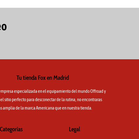
la
página
de
eo
producto
Tu tienda Fox en Madrid
mpresa especializada en el equipamiento del mundo Offroad y
l sitio perfecto para desconectar de la rutina, no encontraras
s amplia de la marca Americana que en nuestra tienda.
Categorías
Legal