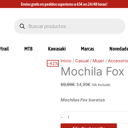
Envíos gratis en pedidos superiores a 65€ en 24/48 horas!
Búsqueda
de
productos
trail
MTB
Kawasaki
Marcas
Novedad
Mochila
El
El
Inicio
/
Casual
/
Mujer
/
Accesori
-42%
Mochila Fox 
Fox
precio
precio
Legion
original
actual
azul
era:
es:
59,99
€
34,99
€
IVA Incluido
cantidad
59,99€.
34,99€.
Mochilas Fox baratas
-