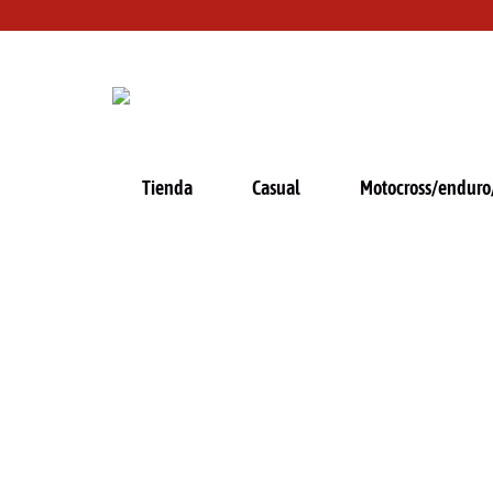
Ir
al
contenido
Tienda
Casual
Motocross/enduro/