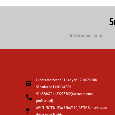
la
página
de
S
producto
[newsletter_form]
Lunes a viernes de 11-14h y de 17.00-20:00h
Sábados de 11:00-14:00h
916588670 / 683275702(Asesoramiento
profesional)
AV/ FUENTE NUEVA 5 NAVE 7C, 28703 San sebastian
de los reyes Madrid