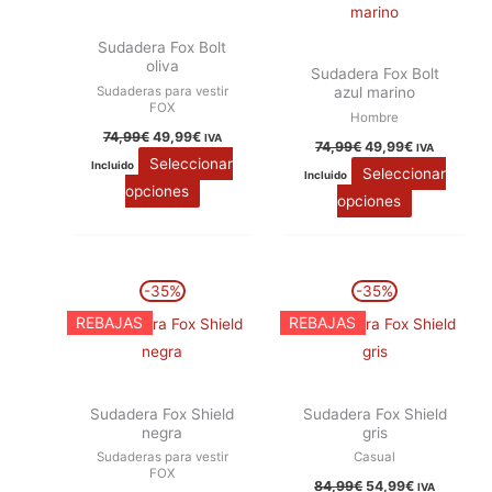
74,99€.
49,99€.
74,99€.
49,99€.
múltiples
múltiples
Sudadera Fox Bolt
variantes.
variantes.
oliva
Sudadera Fox Bolt
Las
Las
Sudaderas para vestir
azul marino
opciones
opciones
FOX
Hombre
se
se
74,99
€
49,99
€
IVA
74,99
€
49,99
€
IVA
pueden
pueden
Seleccionar
Incluido
Seleccionar
Incluido
elegir
elegir
opciones
opciones
en
en
la
la
página
página
El
El
El
El
Este
Este
-35%
-35%
precio
precio
precio
precio
de
de
producto
producto
original
actual
original
actual
REBAJAS
REBAJAS
producto
producto
era:
es:
era:
es:
tiene
tiene
84,99€.
54,99€.
84,99€.
54,99€.
múltiples
múltiples
variantes.
variantes.
Sudadera Fox Shield
Sudadera Fox Shield
Las
Las
negra
gris
opciones
opciones
Sudaderas para vestir
Casual
FOX
se
se
84,99
€
54,99
€
IVA