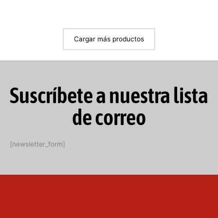
de
de
producto
producto
Cargar más productos
Suscríbete a nuestra lista
de correo
[newsletter_form]