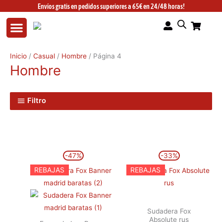
Ir
Envíos gratis en pedidos superiores a 65€ en 24/48 horas!
al
contenido
Inicio
/
Casual
/
Hombre
/ Página 4
Hombre
Filtro
El
El
El
El
Este
Este
-47%
-33%
precio
precio
precio
precio
producto
producto
original
actual
original
actual
REBAJAS
REBAJAS
era:
es:
era:
es:
tiene
tiene
74,99€.
39,99€.
59,99€.
39,99€.
múltiples
múltiples
variantes.
variantes.
Sudadera Fox
Las
Las
Absolute rus