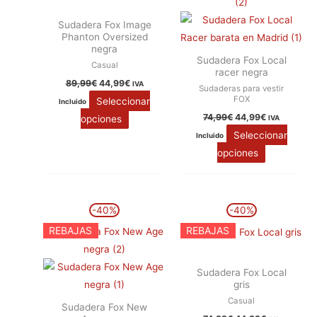
variantes.
variantes.
Sudadera Fox Image
Las
Las
Phanton Oversized
opciones
opciones
negra
Sudadera Fox Local
se
se
Casual
racer negra
pueden
pueden
89,99
€
44,99
€
IVA
Sudaderas para vestir
FOX
elegir
elegir
Seleccionar
Incluido
en
en
74,99
€
44,99
€
opciones
IVA
Seleccionar
la
la
Incluido
opciones
página
página
de
de
producto
producto
El
El
El
El
Este
Este
-40%
-40%
precio
precio
precio
precio
producto
producto
original
actual
original
actual
REBAJAS
REBAJAS
era:
es:
era:
es:
tiene
tiene
74,99€.
44,99€.
74,99€.
44,99€.
múltiples
múltiples
Sudadera Fox Local
variantes.
variantes.
gris
Las
Las
Casual
Sudadera Fox New
opciones
opciones