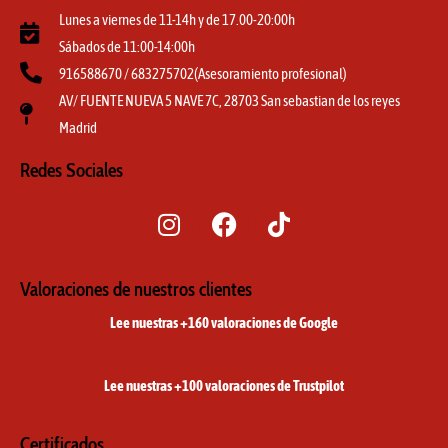
Lunes a viernes de 11-14h y de 17.00-20:00h
Sábados de 11:00-14:00h
916588670 / 683275702(Asesoramiento profesional)
AV/ FUENTE NUEVA 5 NAVE 7C, 28703 San sebastian de los reyes
Madrid
Redes Sociales
I
F
T
n
a
i
s
c
k
t
e
t
Valoraciones de nuestros clientes
a
b
o
Lee nuestras +160 valoraciones de Google
g
o
k
r
o
a
k
Lee nuestras +100 valoraciones de Trustpilot
m
Certificados