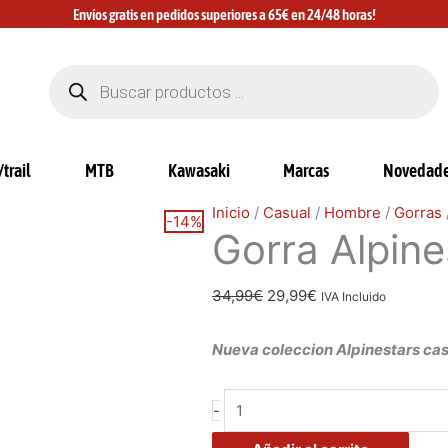
Envíos gratis en pedidos superiores a 65€ en 24/48 horas!
Búsqueda
de
productos
trail
MTB
Kawasaki
Marcas
Novedad
Gorra
El
El
Inicio
/
Casual
/
Hombre
/
Gorras
-14%
Gorra Alpine
Alpinestars
precio
precio
Profile
original
actual
negra
era:
es:
34,99
€
29,99
€
IVA Incluido
cantidad
34,99€.
29,99€.
Nueva coleccion Alpinestars ca
-