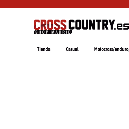
Ir
al
contenido
Tienda
Casual
Motocross/enduro/