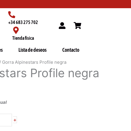
+34 683 275 702
Tienda física
es
Lista de deseos
Contacto
/ Gorra Alpinestars Profile negra
stars Profile negra
sual
+