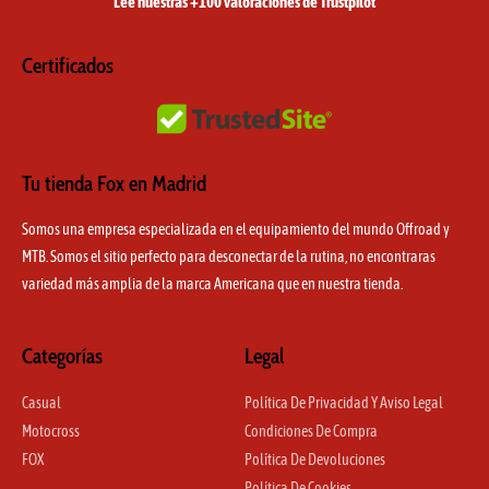
a
k
Lee nuestras +100 valoraciones de Trustpilot
m
Certificados
Tu tienda Fox en Madrid
Somos una empresa especializada en el equipamiento del mundo Offroad y
MTB. Somos el sitio perfecto para desconectar de la rutina, no encontraras
variedad más amplia de la marca Americana que en nuestra tienda.
Categorías
Legal
Casual
Política De Privacidad Y Aviso Legal
Motocross
Condiciones De Compra
FOX
Política De Devoluciones
Política De Cookies