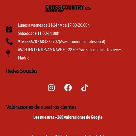
Lunes a viernes de 11-14h y de 17.00-20:00h
Sábados de 11:00-14:00h
916588670 / 683275702(Asesoramiento profesional)
AV/ FUENTE NUEVA 5 NAVE 7C, 28703 San sebastian de los reyes
Madrid
Redes Sociales
I
F
T
n
a
i
s
c
k
t
e
t
Valoraciones de nuestros clientes
a
b
o
Lee nuestras +160 valoraciones de Google
g
o
k
r
o