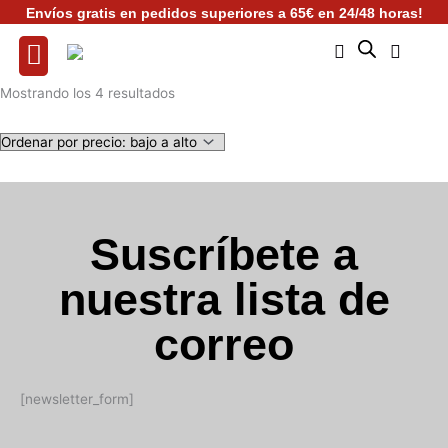
Ir
Envíos gratis en pedidos superiores a 65€ en 24/48 horas!
al
contenido
Ordenado
Mostrando los 4 resultados
por
precio:
bajo
a
alto
Suscríbete a
nuestra lista de
correo
[newsletter_form]